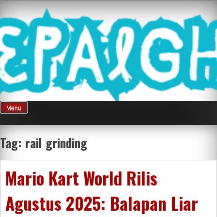
Skip
Mnepalghopa
to
content
Review Game
Terkini Paling
Menu
Seluruh Di
Tag:
rail grinding
Indonesia
Mario Kart World Rilis
Agustus 2025: Balapan Liar