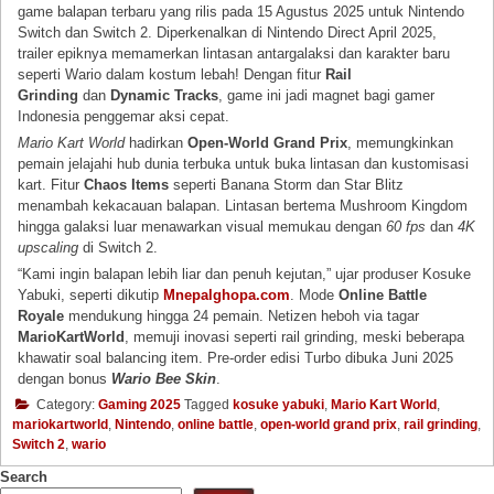
game balapan terbaru yang rilis pada 15 Agustus 2025 untuk Nintendo
Switch dan Switch 2. Diperkenalkan di Nintendo Direct April 2025,
trailer epiknya memamerkan lintasan antargalaksi dan karakter baru
seperti Wario dalam kostum lebah! Dengan fitur
Rail
Grinding
dan
Dynamic Tracks
, game ini jadi magnet bagi gamer
Indonesia penggemar aksi cepat.
Mario Kart World
hadirkan
Open-World Grand Prix
, memungkinkan
pemain jelajahi hub dunia terbuka untuk buka lintasan dan kustomisasi
kart. Fitur
Chaos Items
seperti Banana Storm dan Star Blitz
menambah kekacauan balapan. Lintasan bertema Mushroom Kingdom
hingga galaksi luar menawarkan visual memukau dengan
60 fps
dan
4K
upscaling
di Switch 2.
“Kami ingin balapan lebih liar dan penuh kejutan,” ujar produser Kosuke
Yabuki, seperti dikutip
Mnepalghopa.com
. Mode
Online Battle
Royale
mendukung hingga 24 pemain. Netizen heboh via tagar
MarioKartWorld
, memuji inovasi seperti rail grinding, meski beberapa
khawatir soal balancing item. Pre-order edisi Turbo dibuka Juni 2025
dengan bonus
Wario Bee Skin
.
Category:
Gaming 2025
Tagged
kosuke yabuki
,
Mario Kart World
,
mariokartworld
,
Nintendo
,
online battle
,
open-world grand prix
,
rail grinding
,
Switch 2
,
wario
Search