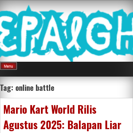
Skip
Mnepalghopa
to
content
Review Game
Terkini Paling
Menu
Seluruh Di
Tag:
online battle
Indonesia
Mario Kart World Rilis
Agustus 2025: Balapan Liar