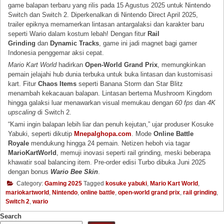
game balapan terbaru yang rilis pada 15 Agustus 2025 untuk Nintendo
Switch dan Switch 2. Diperkenalkan di Nintendo Direct April 2025,
trailer epiknya memamerkan lintasan antargalaksi dan karakter baru
seperti Wario dalam kostum lebah! Dengan fitur
Rail
Grinding
dan
Dynamic Tracks
, game ini jadi magnet bagi gamer
Indonesia penggemar aksi cepat.
Mario Kart World
hadirkan
Open-World Grand Prix
, memungkinkan
pemain jelajahi hub dunia terbuka untuk buka lintasan dan kustomisasi
kart. Fitur
Chaos Items
seperti Banana Storm dan Star Blitz
menambah kekacauan balapan. Lintasan bertema Mushroom Kingdom
hingga galaksi luar menawarkan visual memukau dengan
60 fps
dan
4K
upscaling
di Switch 2.
“Kami ingin balapan lebih liar dan penuh kejutan,” ujar produser Kosuke
Yabuki, seperti dikutip
Mnepalghopa.com
. Mode
Online Battle
Royale
mendukung hingga 24 pemain. Netizen heboh via tagar
MarioKartWorld
, memuji inovasi seperti rail grinding, meski beberapa
khawatir soal balancing item. Pre-order edisi Turbo dibuka Juni 2025
dengan bonus
Wario Bee Skin
.
Category:
Gaming 2025
Tagged
kosuke yabuki
,
Mario Kart World
,
mariokartworld
,
Nintendo
,
online battle
,
open-world grand prix
,
rail grinding
,
Switch 2
,
wario
Search