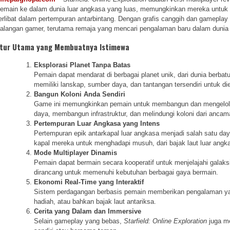
emain ke dalam dunia luar angkasa yang luas, memungkinkan mereka untuk 
erlibat dalam pertempuran antarbintang. Dengan grafis canggih dan gamepl
alangan gamer, terutama remaja yang mencari pengalaman baru dalam dunia
itur Utama yang Membuatnya Istimewa
Eksplorasi Planet Tanpa Batas
Pemain dapat mendarat di berbagai planet unik, dari dunia berbat
memiliki lanskap, sumber daya, dan tantangan tersendiri untuk die
Bangun Koloni Anda Sendiri
Game ini memungkinkan pemain untuk membangun dan mengelola k
daya, membangun infrastruktur, dan melindungi koloni dari ancama
Pertempuran Luar Angkasa yang Intens
Pertempuran epik antarkapal luar angkasa menjadi salah satu da
kapal mereka untuk menghadapi musuh, dari bajak laut luar angk
Mode Multiplayer Dinamis
Pemain dapat bermain secara kooperatif untuk menjelajahi galaks
dirancang untuk memenuhi kebutuhan berbagai gaya bermain.
Ekonomi Real-Time yang Interaktif
Sistem perdagangan berbasis pemain memberikan pengalaman yan
hadiah, atau bahkan bajak laut antariksa.
Cerita yang Dalam dan Immersive
Selain gameplay yang bebas,
Starfield: Online Exploration
juga me