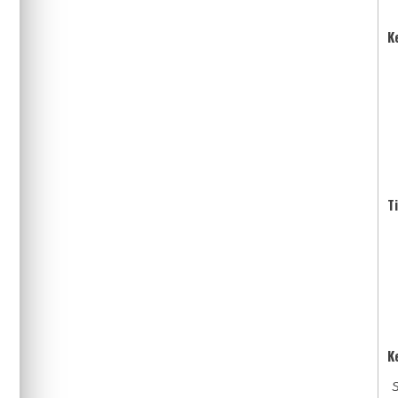
K
T
K
S