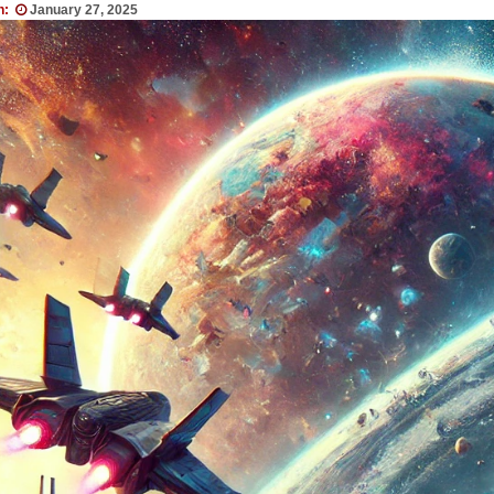
n:
January 27, 2025