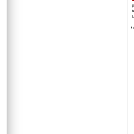
p
t
k
F