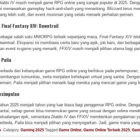
iablo IV
masih menjadi game RPG online yang sangat populer di 2025. Deng
ni menawarkan gameplay hack-and-slash yang menantang. Blizzard terus me
ang lebih sulit, dan event musiman yang selalu menarik perhatian pemain.
.
Final Fantasy XIV: Dawntrail
ebagai salah satu MMORPG terbaik sepanjang masa,
Final Fantasy XIV
tet
awntrail
. Ekspansi ini membawa cerita baru yang epik, job baru, dan berbagai
an event in-game yang menarik,
FFXIV
masih menjadi pilihan utama bagi par
.
Palia
erbeda dari kebanyakan game RPG online yang berfokus pada pertempuran
embangun komunitas, serta menjalani kehidupan virtual yang santai. Deng
pemain,
Palia
menjadi pilihan menarik bagi mereka yang mencari game yang leb
esimpulan
ahun 2025 menjadi tahun yang luar biasa bagi penggemar RPG online. Dengan
antai, setiap gamer bisa menemukan game yang sesuai dengan selera mere
etualangan epik, sementara
Diablo IV
dan
FFXIV
memberikan pengalaman yan
erbeda,
Palia
bisa menjadi pilihan yang menyegarkan. Jadi, game mana yang j
Category:
Gaming 2025
Tagged
Game Online
,
Game Online Terbaik 2025
,
Gam