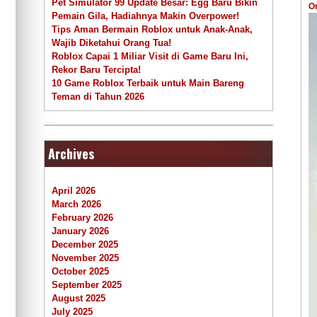
Pet Simulator 99 Update Besar: Egg Baru Bikin
O
Pemain Gila, Hadiahnya Makin Overpower!
Tips Aman Bermain Roblox untuk Anak-Anak,
Wajib Diketahui Orang Tua!
Roblox Capai 1 Miliar Visit di Game Baru Ini,
Rekor Baru Tercipta!
10 Game Roblox Terbaik untuk Main Bareng
Teman di Tahun 2026
Archives
April 2026
March 2026
February 2026
January 2026
December 2025
November 2025
October 2025
September 2025
August 2025
July 2025