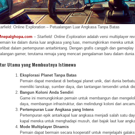
tarfield: Online Exploration – Petualangan Luar Angkasa Tanpa Batas
Mnepalghopa.com
–
Starfield: Online Exploration
adalah versi multiplayer rev
emain ke dalam dunia luar angkasa yang luas, memungkinkan mereka untuk 
erlibat dalam pertempuran antarbintang. Dengan grafis canggih dan gamepl
alangan gamer, terutama remaja yang mencari pengalaman baru dalam dunia
itur Utama yang Membuatnya Istimewa
Eksplorasi Planet Tanpa Batas
Pemain dapat mendarat di berbagai planet unik, dari dunia berbat
memiliki lanskap, sumber daya, dan tantangan tersendiri untuk die
Bangun Koloni Anda Sendiri
Game ini memungkinkan pemain untuk membangun dan mengelola k
daya, membangun infrastruktur, dan melindungi koloni dari ancama
Pertempuran Luar Angkasa yang Intens
Pertempuran epik antarkapal luar angkasa menjadi salah satu da
kapal mereka untuk menghadapi musuh, dari bajak laut luar angk
Mode Multiplayer Dinamis
Pemain dapat bermain secara kooperatif untuk menjelajahi galaks