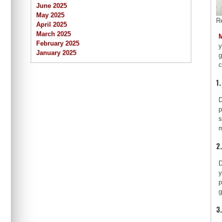
June 2025
May 2025
R
April 2025
March 2025
February 2025
y
January 2025
g
c
1
D
p
s
m
2
D
y
p
g
3