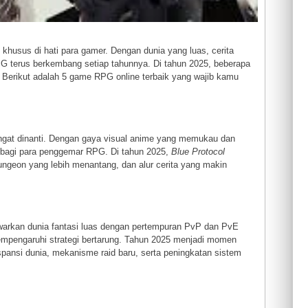
khusus di hati para gamer. Dengan dunia yang luas, cerita
 terus berkembang setiap tahunnya. Di tahun 2025, beberapa
. Berikut adalah 5 game RPG online terbaik yang wajib kamu
gat dinanti. Dengan gaya visual anime yang memukau dan
 bagi para penggemar RPG. Di tahun 2025,
Blue Protocol
ngeon yang lebih menantang, dan alur cerita yang makin
kan dunia fantasi luas dengan pertempuran PvP dan PvE
empengaruhi strategi bertarung. Tahun 2025 menjadi momen
ansi dunia, mekanisme raid baru, serta peningkatan sistem