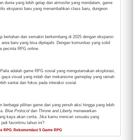
an dunia yang lebih gelap dan atmosfer yang mendalam, game
rilis ekspansi baru yang menambahkan class baru, dungeon
ap bertahan dan semakin berkembang di 2025 dengan ekspansi
 area baru yang bisa dijelajahi. Dengan komunitas yang solid
a pecinta RPG online.
,
Palia
adalah game RPG sosial yang mengutamakan eksplorasi,
an gaya visual yang indah dan mekanisme gameplay yang ramah
ih santai dan fokus pada interaksi sosial.
 berbagai pilihan game dari yang penuh aksi hingga yang lebih
ka.
Blue Protocol
dan
Throne and Liberty
menawarkan
g kaya akan cerita. Jika kamu mencari sesuatu yang
adi favoritmu tahun ini?
e RPG
,
Rekomendasi 5 Game RPG