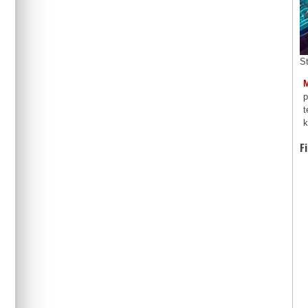
S
p
t
k
F