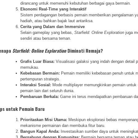
dirancang untuk memenuhi kebutuhan berbagai gaya bermain.
Ekonomi Real-Time yang Interaktif
Sistem perdagangan berbasis pemain memberikan pengalaman yan
hadiah, atau bahkan bajak laut antariksa.
Cerita yang Dalam dan Immersive
Selain gameplay yang bebas,
Starfield: Online Exploration
juga me
sendiri atau bersama teman.
enapa
Starfield: Online Exploration
Diminati Remaja?
Grafis Luar Biasa:
Visualisasi galaksi yang indah dengan detail
memukau.
Kebebasan Bermain:
Pemain memiliki kebebasan penuh untuk me
pertempuran strategis.
Interaksi Sosial:
Mode multiplayer memungkinkan pemain untuk 
pemain lain dari seluruh dunia.
Pembaruan Berkala:
Game ini terus mendapatkan pembaruan dan
ips untuk Pemain Baru
Prioritaskan Misi Utama:
Meskipun eksplorasi bebas menyenan
mekanisme permainan dan membuka fitur baru.
Bangun Kapal Anda:
Investasikan sumber daya untuk meningkat
Bergabung dengan Komunitas:
Bermain bersama teman atau b