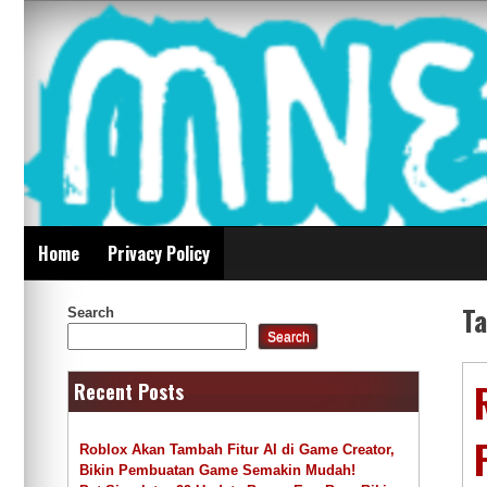
Skip
Mnepalghopa Review
to
content
Indonesia
Home
Privacy Policy
T
Search
Search
Recent Posts
Roblox Akan Tambah Fitur AI di Game Creator,
Bikin Pembuatan Game Semakin Mudah!