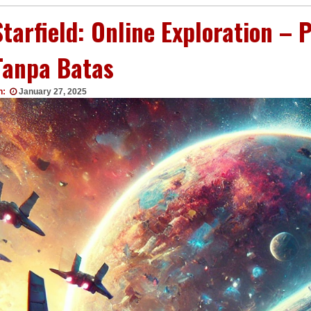
Starfield: Online Exploration –
Tanpa Batas
n:
January 27, 2025