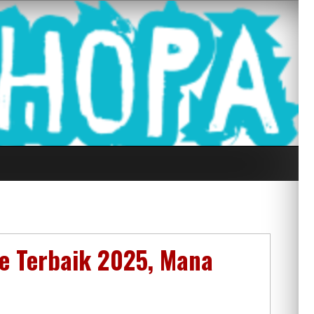
g Seluruh Di
e Terbaik 2025, Mana