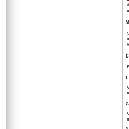
d
m
M
S
a
m
C
B
1
G
m
2
C
g
3