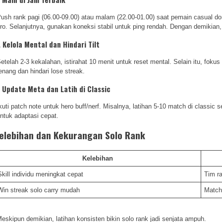
ush rank pagi (06.00-09.00) atau malam (22.00-01.00) saat pemain casual dom
ro. Selanjutnya, gunakan koneksi stabil untuk ping rendah. Dengan demikian,
. Kelola Mental dan Hindari Tilt
etelah 2-3 kekalahan, istirahat 10 menit untuk reset mental. Selain itu, foku
enang dan hindari lose streak.
. Update Meta dan Latih di Classic
kuti patch note untuk hero buff/nerf. Misalnya, latihan 5-10 match di classi
ntuk adaptasi cepat.
elebihan dan Kekurangan Solo Rank
Kelebihan
Skill individu meningkat cepat
Tim r
Win streak solo carry mudah
Match
eskipun demikian, latihan konsisten bikin solo rank jadi senjata ampuh.