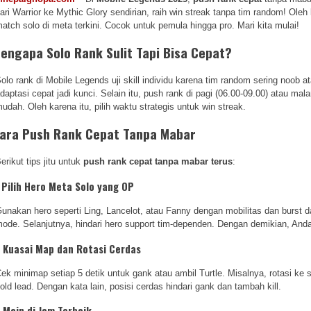
ari Warrior ke Mythic Glory sendirian, raih win streak tanpa tim random! Oleh k
atch solo di meta terkini. Cocok untuk pemula hingga pro. Mari kita mulai!
engapa Solo Rank Sulit Tapi Bisa Cepat?
olo rank di Mobile Legends uji skill individu karena tim random sering noob at
daptasi cepat jadi kunci. Selain itu, push rank di pagi (06.00-09.00) atau mal
udah. Oleh karena itu, pilih waktu strategis untuk win streak.
ara Push Rank Cepat Tanpa Mabar
erikut tips jitu untuk
push rank cepat tanpa mabar terus
:
. Pilih Hero Meta Solo yang OP
unakan hero seperti Ling, Lancelot, atau Fanny dengan mobilitas dan burst da
ode. Selanjutnya, hindari hero support tim-dependen. Dengan demikian, Anda 
. Kuasai Map dan Rotasi Cerdas
ek minimap setiap 5 detik untuk gank atau ambil Turtle. Misalnya, rotasi ke s
old lead. Dengan kata lain, posisi cerdas hindari gank dan tambah kill.
. Main di Jam Terbaik