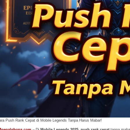
ara Push Rank Cepat di Mobile Legends Tanpa Harus Mabar!
Mnepalghopa.com
– Di
Mobile Legends 2025
,
push rank cepat
tanpa mabar