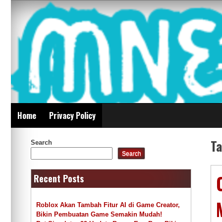
Skip
Mnepalghopa Review
to
content
Indonesia
Home
Privacy Policy
T
Search
Search
Recent Posts
Roblox Akan Tambah Fitur AI di Game Creator,
Bikin Pembuatan Game Semakin Mudah!