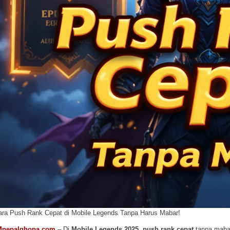
ara Push Rank Cepat di Mobile Legends Tanpa Harus Mabar!
Mnepalghopa.com
– Di
Mobile Legends 2025
,
push rank cepat
tanpa mabar