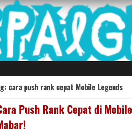
 Game Terkini Palin
ag:
cara push rank cepat Mobile Legends
Cara Push Rank Cepat di Mobil
Mabar!