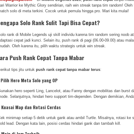
ari Warrior ke Mythic Glory sendirian, raih win streak tanpa tim random! Oleh k
atch solo di meta terkini. Cocok untuk pemula hingga pro. Mari kita mulai!
engapa Solo Rank Sulit Tapi Bisa Cepat?
olo rank di Mobile Legends uji skill individu karena tim random sering noob at
daptasi cepat jadi kunci. Selain itu, push rank di pagi (06.00-09.00) atau mal
udah. Oleh karena itu, pilih waktu strategis untuk win streak.
ara Push Rank Cepat Tanpa Mabar
erikut tips jitu untuk
push rank cepat tanpa mabar terus
:
. Pilih Hero Meta Solo yang OP
unakan hero seperti Ling, Lancelot, atau Fanny dengan mobilitas dan burst da
ode. Selanjutnya, hindari hero support tim-dependen. Dengan demikian, Anda 
. Kuasai Map dan Rotasi Cerdas
ek minimap setiap 5 detik untuk gank atau ambil Turtle. Misalnya, rotasi ke s
old lead. Dengan kata lain, posisi cerdas hindari gank dan tambah kill.
. Main di Jam Terbaik