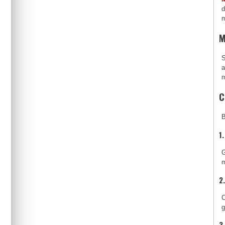
d
m
M
S
a
m
C
B
1
G
m
2
C
g
3