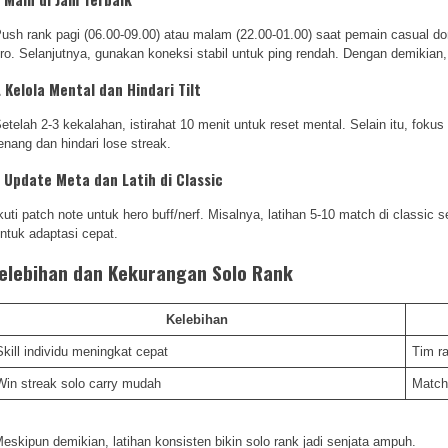
ush rank pagi (06.00-09.00) atau malam (22.00-01.00) saat pemain casual dom
ro. Selanjutnya, gunakan koneksi stabil untuk ping rendah. Dengan demikian,
. Kelola Mental dan Hindari Tilt
etelah 2-3 kekalahan, istirahat 10 menit untuk reset mental. Selain itu, foku
enang dan hindari lose streak.
. Update Meta dan Latih di Classic
kuti patch note untuk hero buff/nerf. Misalnya, latihan 5-10 match di classi
ntuk adaptasi cepat.
elebihan dan Kekurangan Solo Rank
Kelebihan
Skill individu meningkat cepat
Tim r
Win streak solo carry mudah
Match
eskipun demikian, latihan konsisten bikin solo rank jadi senjata ampuh.