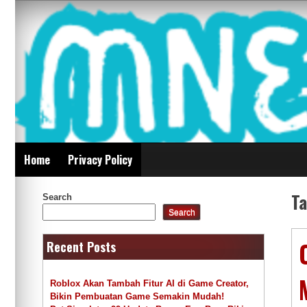
Skip
Mnepalghopa Review
to
content
Indonesia
Home
Privacy Policy
T
Search
Search
Recent Posts
Roblox Akan Tambah Fitur AI di Game Creator,
Bikin Pembuatan Game Semakin Mudah!