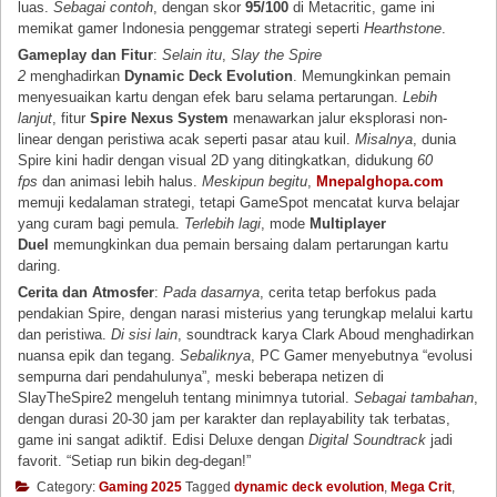
luas.
Sebagai contoh
, dengan skor
95/100
di Metacritic, game ini
memikat gamer Indonesia penggemar strategi seperti
Hearthstone
.
Gameplay dan Fitur
:
Selain itu
,
Slay the Spire
2
menghadirkan
Dynamic Deck Evolution
. Memungkinkan pemain
menyesuaikan kartu dengan efek baru selama pertarungan.
Lebih
lanjut
, fitur
Spire Nexus System
menawarkan jalur eksplorasi non-
linear dengan peristiwa acak seperti pasar atau kuil.
Misalnya
, dunia
Spire kini hadir dengan visual 2D yang ditingkatkan, didukung
60
fps
dan animasi lebih halus.
Meskipun begitu
,
Mnepalghopa.com
memuji kedalaman strategi, tetapi GameSpot mencatat kurva belajar
yang curam bagi pemula.
Terlebih lagi
, mode
Multiplayer
Duel
memungkinkan dua pemain bersaing dalam pertarungan kartu
daring.
Cerita dan Atmosfer
:
Pada dasarnya
, cerita tetap berfokus pada
pendakian Spire, dengan narasi misterius yang terungkap melalui kartu
dan peristiwa.
Di sisi lain
, soundtrack karya Clark Aboud menghadirkan
nuansa epik dan tegang.
Sebaliknya
, PC Gamer menyebutnya “evolusi
sempurna dari pendahulunya”, meski beberapa netizen di
SlayTheSpire2 mengeluh tentang minimnya tutorial.
Sebagai tambahan
,
dengan durasi 20-30 jam per karakter dan replayability tak terbatas,
game ini sangat adiktif. Edisi Deluxe dengan
Digital Soundtrack
jadi
favorit. “Setiap run bikin deg-degan!”
Category:
Gaming 2025
Tagged
dynamic deck evolution
,
Mega Crit
,