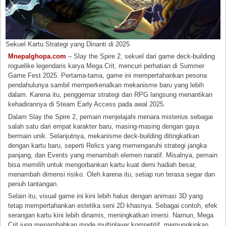
Sekuel Kartu Strategi yang Dinanti di 2025
Mnepalghopa.com
– Slay the Spire 2, sekuel dari game deck-building
roguelike legendaris karya Mega Crit, mencuri perhatian di Summer
Game Fest 2025. Pertama-tama, game ini mempertahankan pesona
pendahulunya sambil memperkenalkan mekanisme baru yang lebih
dalam. Karena itu, penggemar strategi dan RPG langsung menantikan
kehadirannya di Steam Early Access pada awal 2025.
Dalam Slay the Spire 2, pemain menjelajahi menara misterius sebagai
salah satu dari empat karakter baru, masing-masing dengan gaya
bermain unik. Selanjutnya, mekanisme deck-building ditingkatkan
dengan kartu baru, seperti Relics yang memengaruhi strategi jangka
panjang, dan Events yang menambah elemen naratif. Misalnya, pemain
bisa memilih untuk mengorbankan kartu kuat demi hadiah besar,
menambah dimensi risiko. Oleh karena itu, setiap run terasa segar dan
penuh tantangan.
Selain itu, visual game ini kini lebih halus dengan animasi 3D yang
tetap mempertahankan estetika seni 2D khasnya. Sebagai contoh, efek
serangan kartu kini lebih dinamis, meningkatkan imersi. Namun, Mega
Crit juga menambahkan mode multiplayer kompetitif, memungkinkan