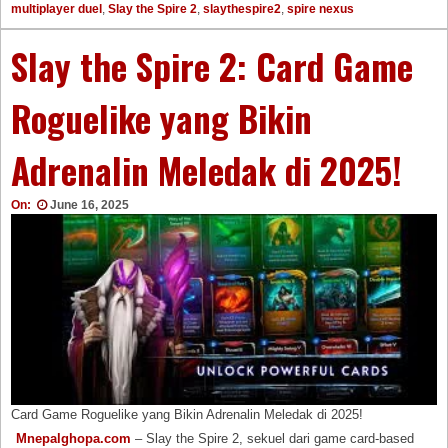
multiplayer duel
,
Slay the Spire 2
,
slaythespire2
,
spire nexus
Slay the Spire 2: Card Game
Roguelike yang Bikin
Adrenalin Meledak di 2025!
On:
June 16, 2025
Card Game Roguelike yang Bikin Adrenalin Meledak di 2025!
Mnepalghopa.com
– Slay the Spire 2, sekuel dari game card-based