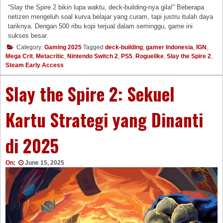
“Slay the Spire 2 bikin lupa waktu, deck-building-nya gila!” Beberapa
netizen mengeluh soal kurva belajar yang curam, tapi justru itulah daya
tariknya. Dengan 500 ribu kopi terjual dalam seminggu, game ini
sukses besar.
Category:
Gaming 2025
Tagged
deck-building
,
gamer Indonesia
,
IGN
,
Mega Crit
,
Metacritic
,
Nintendo Switch 2
,
PS5
,
Roguelike
,
Slay the Spire 2
,
Steam Early Access
Slay the Spire 2: Sekuel
Kartu Strategi yang Dinanti
di 2025
On:
June 15, 2025