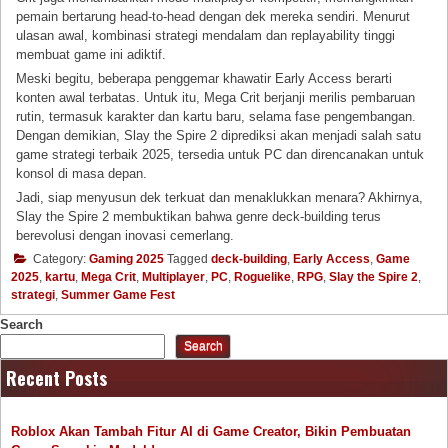
pemain bertarung head-to-head dengan dek mereka sendiri. Menurut
ulasan awal, kombinasi strategi mendalam dan replayability tinggi
membuat game ini adiktif.
Meski begitu, beberapa penggemar khawatir Early Access berarti
konten awal terbatas. Untuk itu, Mega Crit berjanji merilis pembaruan
rutin, termasuk karakter dan kartu baru, selama fase pengembangan.
Dengan demikian, Slay the Spire 2 diprediksi akan menjadi salah satu
game strategi terbaik 2025, tersedia untuk PC dan direncanakan untuk
konsol di masa depan.
Jadi, siap menyusun dek terkuat dan menaklukkan menara? Akhirnya,
Slay the Spire 2 membuktikan bahwa genre deck-building terus
berevolusi dengan inovasi cemerlang.
Category:
Gaming 2025
Tagged
deck-building
,
Early Access
,
Game
2025
,
kartu
,
Mega Crit
,
Multiplayer
,
PC
,
Roguelike
,
RPG
,
Slay the Spire 2
,
strategi
,
Summer Game Fest
Search
Search
Recent Posts
Roblox Akan Tambah Fitur AI di Game Creator, Bikin Pembuatan