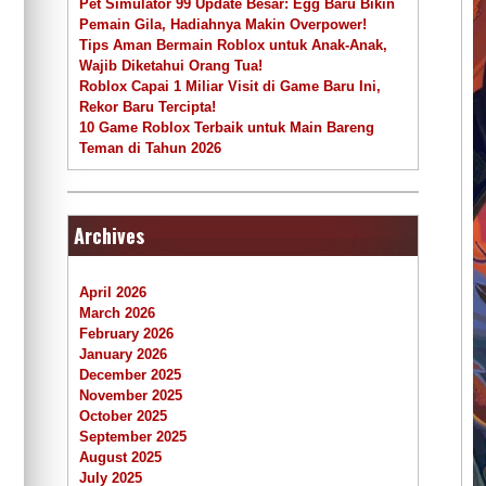
Pet Simulator 99 Update Besar: Egg Baru Bikin
Pemain Gila, Hadiahnya Makin Overpower!
Tips Aman Bermain Roblox untuk Anak-Anak,
Wajib Diketahui Orang Tua!
Roblox Capai 1 Miliar Visit di Game Baru Ini,
Rekor Baru Tercipta!
10 Game Roblox Terbaik untuk Main Bareng
Teman di Tahun 2026
Archives
April 2026
March 2026
February 2026
January 2026
December 2025
November 2025
October 2025
September 2025
August 2025
July 2025