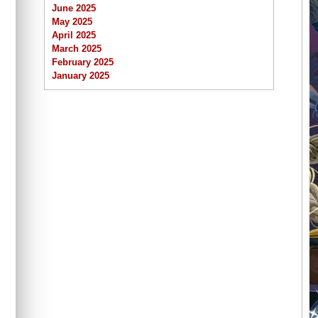
June 2025
May 2025
April 2025
March 2025
February 2025
January 2025