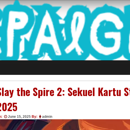
 Game Terkini Palin
Slay the Spire 2: Sekuel Kartu S
2025
n:
June 15, 2025
By:
admin