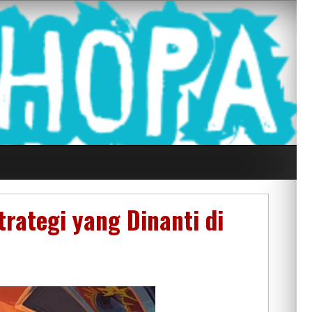
g Seluruh Di
trategi yang Dinanti di