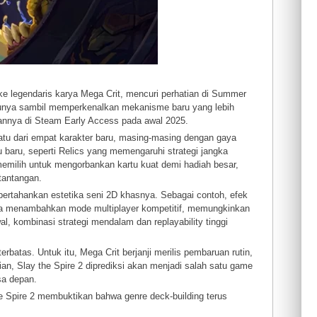
ike legendaris karya Mega Crit, mencuri perhatian di Summer
nya sambil memperkenalkan mekanisme baru yang lebih
annya di Steam Early Access pada awal 2025.
satu dari empat karakter baru, masing-masing dengan gaya
 baru, seperti Relics yang memengaruhi strategi jangka
emilih untuk mengorbankan kartu kuat demi hadiah besar,
tantangan.
mpertahankan estetika seni 2D khasnya. Sebagai contoh, efek
juga menambahkan mode multiplayer kompetitif, memungkinkan
, kombinasi strategi mendalam dan replayability tinggi
rbatas. Untuk itu, Mega Crit berjanji merilis pembaruan rutin,
n, Slay the Spire 2 diprediksi akan menjadi salah satu game
sa depan.
e Spire 2 membuktikan bahwa genre deck-building terus