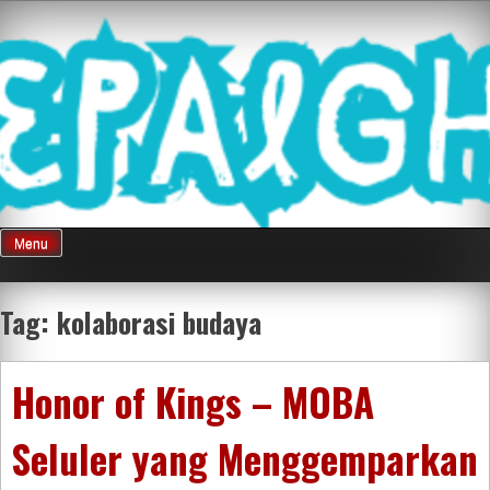
Skip
Mnepalghopa
to
content
Review Game
Terkini Paling
Menu
Seluruh Di
Tag:
kolaborasi budaya
Indonesia
Honor of Kings – MOBA
Seluler yang Menggemparkan