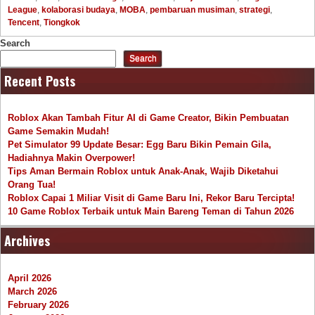
League
,
kolaborasi budaya
,
MOBA
,
pembaruan musiman
,
strategi
,
Tencent
,
Tiongkok
Search
Search
Recent Posts
Roblox Akan Tambah Fitur AI di Game Creator, Bikin Pembuatan
Game Semakin Mudah!
Pet Simulator 99 Update Besar: Egg Baru Bikin Pemain Gila,
Hadiahnya Makin Overpower!
Tips Aman Bermain Roblox untuk Anak-Anak, Wajib Diketahui
Orang Tua!
Roblox Capai 1 Miliar Visit di Game Baru Ini, Rekor Baru Tercipta!
10 Game Roblox Terbaik untuk Main Bareng Teman di Tahun 2026
Archives
April 2026
March 2026
February 2026