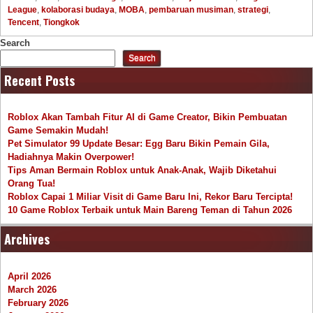
League
,
kolaborasi budaya
,
MOBA
,
pembaruan musiman
,
strategi
,
Tencent
,
Tiongkok
Search
Search
Recent Posts
Roblox Akan Tambah Fitur AI di Game Creator, Bikin Pembuatan
Game Semakin Mudah!
Pet Simulator 99 Update Besar: Egg Baru Bikin Pemain Gila,
Hadiahnya Makin Overpower!
Tips Aman Bermain Roblox untuk Anak-Anak, Wajib Diketahui
Orang Tua!
Roblox Capai 1 Miliar Visit di Game Baru Ini, Rekor Baru Tercipta!
10 Game Roblox Terbaik untuk Main Bareng Teman di Tahun 2026
Archives
April 2026
March 2026
February 2026