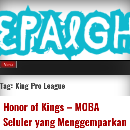
Skip
Mnepalghopa
to
content
Review Game
Terkini Paling
Menu
Seluruh Di
Tag:
King Pro League
Indonesia
Honor of Kings – MOBA
Seluler yang Menggemparkan