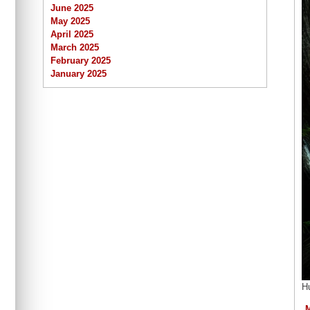
June 2025
May 2025
April 2025
March 2025
February 2025
January 2025
H