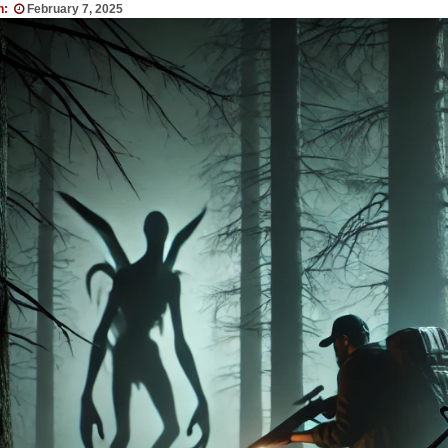
n:
February 7, 2025