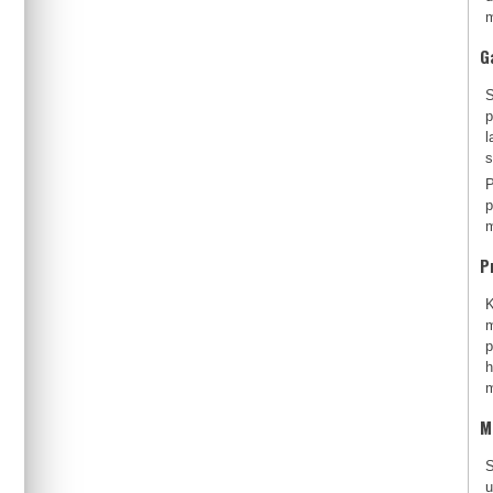
m
G
S
p
l
s
P
p
m
P
K
m
p
h
m
M
S
u