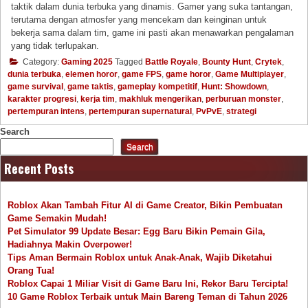
taktik dalam dunia terbuka yang dinamis. Gamer yang suka tantangan,
terutama dengan atmosfer yang mencekam dan keinginan untuk
bekerja sama dalam tim, game ini pasti akan menawarkan pengalaman
yang tidak terlupakan.
Category:
Gaming 2025
Tagged
Battle Royale
,
Bounty Hunt
,
Crytek
,
dunia terbuka
,
elemen horor
,
game FPS
,
game horor
,
Game Multiplayer
,
game survival
,
game taktis
,
gameplay kompetitif
,
Hunt: Showdown
,
karakter progresi
,
kerja tim
,
makhluk mengerikan
,
perburuan monster
,
pertempuran intens
,
pertempuran supernatural
,
PvPvE
,
strategi
Search
Search
Recent Posts
Roblox Akan Tambah Fitur AI di Game Creator, Bikin Pembuatan
Game Semakin Mudah!
Pet Simulator 99 Update Besar: Egg Baru Bikin Pemain Gila,
Hadiahnya Makin Overpower!
Tips Aman Bermain Roblox untuk Anak-Anak, Wajib Diketahui
Orang Tua!
Roblox Capai 1 Miliar Visit di Game Baru Ini, Rekor Baru Tercipta!
10 Game Roblox Terbaik untuk Main Bareng Teman di Tahun 2026