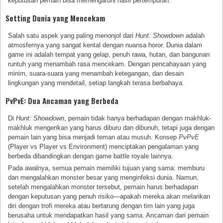
keputusan pemain bisa memengaruhi hasil pertempuran.
Setting Dunia yang Mencekam
Salah satu aspek yang paling menonjol dari
Hunt: Showdown
adalah
atmosfernya yang sangat kental dengan nuansa horor. Dunia dalam
game ini adalah tempat yang gelap, penuh rawa, hutan, dan bangunan
runtuh yang menambah rasa mencekam. Dengan pencahayaan yang
minim, suara-suara yang menambah ketegangan, dan desain
lingkungan yang mendetail, setiap langkah terasa berbahaya.
PvPvE: Dua Ancaman yang Berbeda
Di
Hunt: Showdown
, pemain tidak hanya berhadapan dengan makhluk-
makhluk mengerikan yang harus diburu dan dibunuh, tetapi juga dengan
pemain lain yang bisa menjadi teman atau musuh. Konsep
PvPvE
(Player vs Player vs Environment) menciptakan pengalaman yang
berbeda dibandingkan dengan game battle royale lainnya.
Pada awalnya, semua pemain memiliki tujuan yang sama: memburu
dan mengalahkan monster besar yang menginfeksi dunia. Namun,
setelah mengalahkan monster tersebut, pemain harus berhadapan
dengan keputusan yang penuh risiko—apakah mereka akan melarikan
diri dengan trofi mereka atau bertarung dengan tim lain yang juga
berusaha untuk mendapatkan hasil yang sama. Ancaman dari pemain