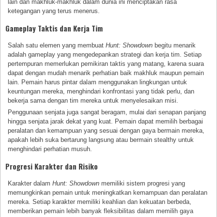
lain dan makhluk-makhluk dalam dunia ini menciptakan rasa
ketegangan yang terus menerus.
Gameplay Taktis dan Kerja Tim
Salah satu elemen yang membuat
Hunt: Showdown
begitu menarik
adalah gameplay yang mengedepankan strategi dan kerja tim. Setiap
pertempuran memerlukan pemikiran taktis yang matang, karena suara
dapat dengan mudah menarik perhatian baik makhluk maupun pemain
lain. Pemain harus pintar dalam menggunakan lingkungan untuk
keuntungan mereka, menghindari konfrontasi yang tidak perlu, dan
bekerja sama dengan tim mereka untuk menyelesaikan misi.
Penggunaan senjata juga sangat beragam, mulai dari senapan panjang
hingga senjata jarak dekat yang kuat. Pemain dapat memilih berbagai
peralatan dan kemampuan yang sesuai dengan gaya bermain mereka,
apakah lebih suka bertarung langsung atau bermain stealthy untuk
menghindari perhatian musuh.
Progresi Karakter dan Risiko
Karakter dalam
Hunt: Showdown
memiliki sistem progresi yang
memungkinkan pemain untuk meningkatkan kemampuan dan peralatan
mereka. Setiap karakter memiliki keahlian dan kekuatan berbeda,
memberikan pemain lebih banyak fleksibilitas dalam memilih gaya