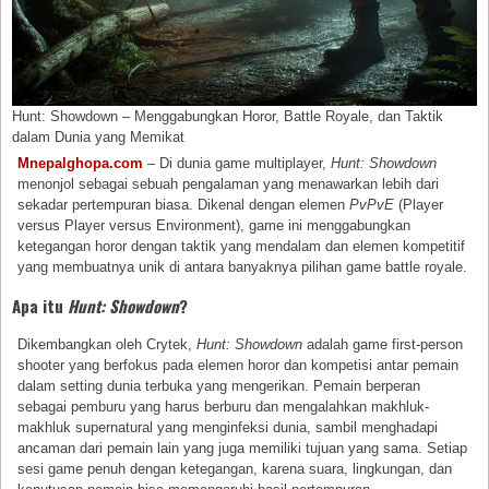
Hunt: Showdown – Menggabungkan Horor, Battle Royale, dan Taktik
dalam Dunia yang Memikat
Mnepalghopa.com
– Di dunia game multiplayer,
Hunt: Showdown
menonjol sebagai sebuah pengalaman yang menawarkan lebih dari
sekadar pertempuran biasa. Dikenal dengan elemen
PvPvE
(Player
versus Player versus Environment), game ini menggabungkan
ketegangan horor dengan taktik yang mendalam dan elemen kompetitif
yang membuatnya unik di antara banyaknya pilihan game battle royale.
Apa itu
Hunt: Showdown
?
Dikembangkan oleh Crytek,
Hunt: Showdown
adalah game first-person
shooter yang berfokus pada elemen horor dan kompetisi antar pemain
dalam setting dunia terbuka yang mengerikan. Pemain berperan
sebagai pemburu yang harus berburu dan mengalahkan makhluk-
makhluk supernatural yang menginfeksi dunia, sambil menghadapi
ancaman dari pemain lain yang juga memiliki tujuan yang sama. Setiap
sesi game penuh dengan ketegangan, karena suara, lingkungan, dan