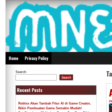
Skip
Mnepalghopa Review
to
content
Indonesia
Home
Privacy Policy
T
Search
Search
Recent Posts
O
Roblox Akan Tambah Fitur AI di Game Creator,
Bikin Pembuatan Game Semakin Mudah!