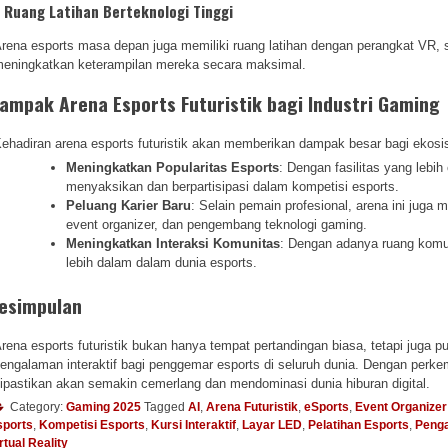
.
Ruang Latihan Berteknologi Tinggi
rena esports masa depan juga memiliki ruang latihan dengan perangkat VR, 
eningkatkan keterampilan mereka secara maksimal.
ampak Arena Esports Futuristik bagi Industri Gaming
ehadiran arena esports futuristik akan memberikan dampak besar bagi ekos
Meningkatkan Popularitas Esports
: Dengan fasilitas yang lebi
menyaksikan dan berpartisipasi dalam kompetisi esports.
Peluang Karier Baru
: Selain pemain profesional, arena ini juga
event organizer, dan pengembang teknologi gaming.
Meningkatkan Interaksi Komunitas
: Dengan adanya ruang komun
lebih dalam dalam dunia esports.
esimpulan
rena esports futuristik bukan hanya tempat pertandingan biasa, tetapi juga p
engalaman interaktif bagi penggemar esports di seluruh dunia. Dengan per
ipastikan akan semakin cemerlang dan mendominasi dunia hiburan digital.
Category:
Gaming 2025
Tagged
AI
,
Arena Futuristik
,
eSports
,
Event Organizer
sports
,
Kompetisi Esports
,
Kursi Interaktif
,
Layar LED
,
Pelatihan Esports
,
Penga
rtual Reality