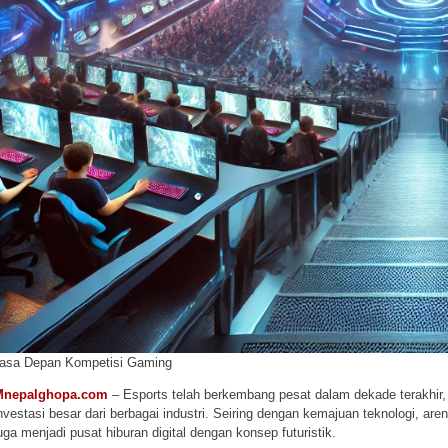
asa Depan Kompetisi Gaming
Mnepalghopa.com
– Esports telah berkembang pesat dalam dekade terakhir,
nvestasi besar dari berbagai industri. Seiring dengan kemajuan teknologi, are
uga menjadi pusat hiburan digital dengan konsep futuristik.