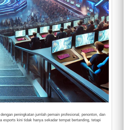
 dengan peningkatan jumlah pemain profesional, penonton, dan
na esports kini tidak hanya sekadar tempat bertanding, tetapi