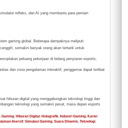
simulator refleks, dan AI yang membantu para pemain
istem gaming global. Beberapa dampaknya meliputi:
h canggih, semakin banyak orang akan tertarik untuk
 menciptakan peluang pekerjaan di bidang penyiaran esports,
itas dan zona pengalaman interaktif, penggemar dapat terlibat
usat hiburan digital yang menggabungkan teknologi tinggi dan
kembangan teknologi yang semakin pesat, masa depan esports
,
Gaming
,
Hiburan Digital
,
Holografik
,
Industri Gaming
,
Karier
laman Imersif
,
Simulasi Gaming
,
Suara Dinamis
,
Teknologi
,