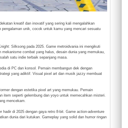
ekatan kreatif dan inovatif yang sering kali mengalahkan
kan pengalaman unik, cocok untuk kamu yang mencari sesuatu
Knight: Silksong pada 2025. Game metroidvania ini mengikuti
gan mekanisme combat yang halus, desain dunia yang memukau,
salah satu indie terbaik sepanjang masa.
ersedia di PC dan konsol. Pemain membangun dek dengan
ategi yang adiktif. Visual pixel art dan musik jazzy membuat
tformer dengan estetika pixel art yang memukau. Pemain
an item seperti gelembung dan yoyo untuk memecahkan misteri.
 yang mencekam.
r hadir di 2025 dengan gaya retro 8-bit. Game action-adventure
atkan dunia dari kutukan. Gameplay yang solid dan humor ringan