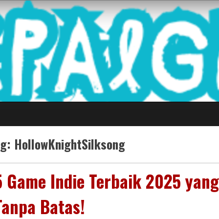
 Game Terkini Palin
ag:
HollowKnightSilksong
5 Game Indie Terbaik 2025 yang 
Tanpa Batas!