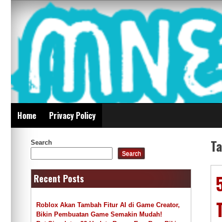
Skip
Mnepalghopa Review
to
content
Indonesia
Home
Privacy Policy
T
Search
Search
Recent Posts
Roblox Akan Tambah Fitur AI di Game Creator,
Bikin Pembuatan Game Semakin Mudah!