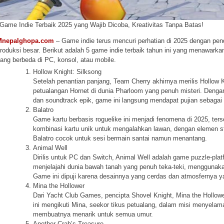
 Game Indie Terbaik 2025 yang Wajib Dicoba, Kreativitas Tanpa Batas!
Mnepalghopa.com
– Game indie terus mencuri perhatian di 2025 dengan pend
roduksi besar. Berikut adalah 5 game indie terbaik tahun ini yang menawar
ang berbeda di PC, konsol, atau mobile.
Hollow Knight: Silksong
Setelah penantian panjang, Team Cherry akhirnya merilis Hollow 
petualangan Hornet di dunia Pharloom yang penuh misteri. Den
dan soundtrack epik, game ini langsung mendapat pujian sebagai 
Balatro
Game kartu berbasis roguelike ini menjadi fenomena di 2025, t
kombinasi kartu unik untuk mengalahkan lawan, dengan elemen str
Balatro cocok untuk sesi bermain santai namun menantang.
Animal Well
Dirilis untuk PC dan Switch, Animal Well adalah game puzzle-pla
menjelajahi dunia bawah tanah yang penuh teka-teki, menggunak
Game ini dipuji karena desainnya yang cerdas dan atmosfernya
Mina the Hollower
Dari Yacht Club Games, pencipta Shovel Knight, Mina the Hollowe
ini mengikuti Mina, seekor tikus petualang, dalam misi menyelam
membuatnya menarik untuk semua umur.
Another Crab’s Treasure