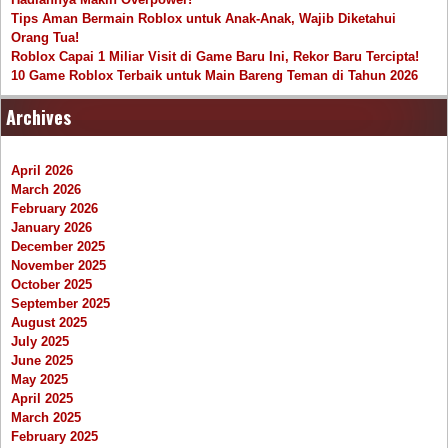
Tips Aman Bermain Roblox untuk Anak-Anak, Wajib Diketahui
Orang Tua!
Roblox Capai 1 Miliar Visit di Game Baru Ini, Rekor Baru Tercipta!
10 Game Roblox Terbaik untuk Main Bareng Teman di Tahun 2026
Archives
April 2026
March 2026
February 2026
January 2026
December 2025
November 2025
October 2025
September 2025
August 2025
July 2025
June 2025
May 2025
April 2025
March 2025
February 2025