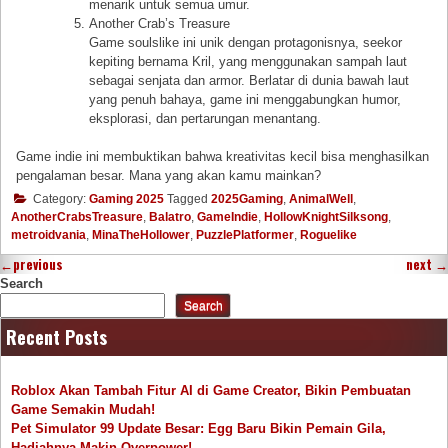
menarik untuk semua umur.
Another Crab’s Treasure
Game soulslike ini unik dengan protagonisnya, seekor
kepiting bernama Kril, yang menggunakan sampah laut
sebagai senjata dan armor. Berlatar di dunia bawah laut
yang penuh bahaya, game ini menggabungkan humor,
eksplorasi, dan pertarungan menantang.
Game indie ini membuktikan bahwa kreativitas kecil bisa menghasilkan
pengalaman besar. Mana yang akan kamu mainkan?
Category:
Gaming 2025
Tagged
2025Gaming
,
AnimalWell
,
AnotherCrabsTreasure
,
Balatro
,
GameIndie
,
HollowKnightSilksong
,
metroidvania
,
MinaTheHollower
,
PuzzlePlatformer
,
Roguelike
←
previous
next
→
Search
Search
Recent Posts
Roblox Akan Tambah Fitur AI di Game Creator, Bikin Pembuatan
Game Semakin Mudah!
Pet Simulator 99 Update Besar: Egg Baru Bikin Pemain Gila,
Hadiahnya Makin Overpower!