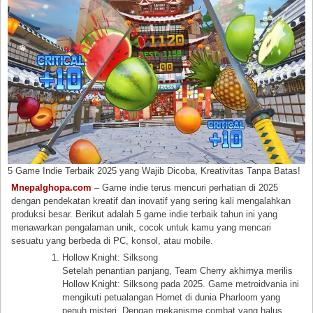
5 Game Indie Terbaik 2025 yang Wajib Dicoba, Kreativitas Tanpa Batas!
Mnepalghopa.com
– Game indie terus mencuri perhatian di 2025
dengan pendekatan kreatif dan inovatif yang sering kali mengalahkan
produksi besar. Berikut adalah 5 game indie terbaik tahun ini yang
menawarkan pengalaman unik, cocok untuk kamu yang mencari
sesuatu yang berbeda di PC, konsol, atau mobile.
Hollow Knight: Silksong
Setelah penantian panjang, Team Cherry akhirnya merilis
Hollow Knight: Silksong pada 2025. Game metroidvania ini
mengikuti petualangan Hornet di dunia Pharloom yang
penuh misteri. Dengan mekanisme combat yang halus,