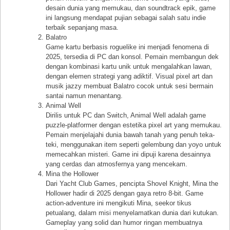
desain dunia yang memukau, dan soundtrack epik, game
ini langsung mendapat pujian sebagai salah satu indie
terbaik sepanjang masa.
Balatro
Game kartu berbasis roguelike ini menjadi fenomena di
2025, tersedia di PC dan konsol. Pemain membangun dek
dengan kombinasi kartu unik untuk mengalahkan lawan,
dengan elemen strategi yang adiktif. Visual pixel art dan
musik jazzy membuat Balatro cocok untuk sesi bermain
santai namun menantang.
Animal Well
Dirilis untuk PC dan Switch, Animal Well adalah game
puzzle-platformer dengan estetika pixel art yang memukau.
Pemain menjelajahi dunia bawah tanah yang penuh teka-
teki, menggunakan item seperti gelembung dan yoyo untuk
memecahkan misteri. Game ini dipuji karena desainnya
yang cerdas dan atmosfernya yang mencekam.
Mina the Hollower
Dari Yacht Club Games, pencipta Shovel Knight, Mina the
Hollower hadir di 2025 dengan gaya retro 8-bit. Game
action-adventure ini mengikuti Mina, seekor tikus
petualang, dalam misi menyelamatkan dunia dari kutukan.
Gameplay yang solid dan humor ringan membuatnya