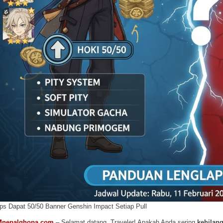
ips Dapat 50/50 Banner Genshin Impact Setiap Pull
Mnepalghopa.com
– Selamat datang, Traveler! Apakah Anda sering
kehilan