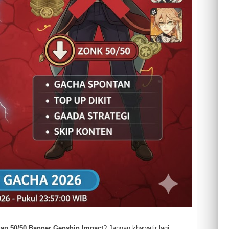
gan 50/50 Banner Genshin Impact
? Jangan khawatir lagi.