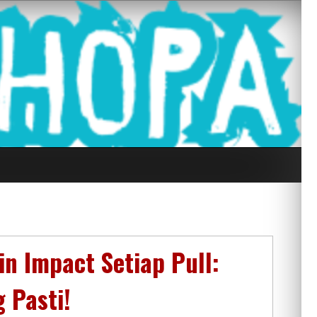
g Seluruh Di
n Impact Setiap Pull:
 Pasti!