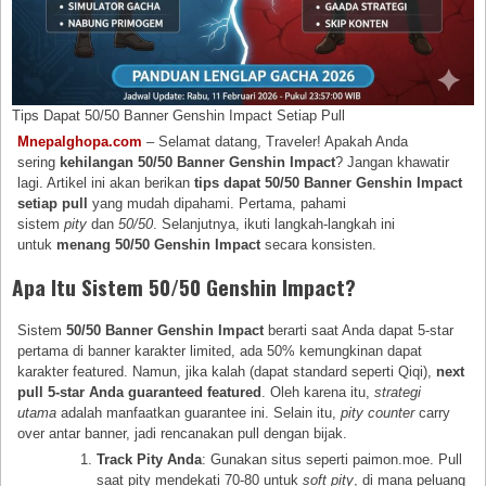
Tips Dapat 50/50 Banner Genshin Impact Setiap Pull
Mnepalghopa.com
– Selamat datang, Traveler! Apakah Anda
sering
kehilangan 50/50 Banner Genshin Impact
? Jangan khawatir
lagi. Artikel ini akan berikan
tips dapat 50/50 Banner Genshin Impact
setiap pull
yang mudah dipahami. Pertama, pahami
sistem
pity
dan
50/50
. Selanjutnya, ikuti langkah-langkah ini
untuk
menang 50/50 Genshin Impact
secara konsisten.
Apa Itu Sistem 50/50 Genshin Impact?
Sistem
50/50 Banner Genshin Impact
berarti saat Anda dapat 5-star
pertama di banner karakter limited, ada 50% kemungkinan dapat
karakter featured. Namun, jika kalah (dapat standard seperti Qiqi),
next
pull 5-star Anda guaranteed featured
. Oleh karena itu,
strategi
utama
adalah manfaatkan guarantee ini. Selain itu,
pity counter
carry
over antar banner, jadi rencanakan pull dengan bijak.
Track Pity Anda
: Gunakan situs seperti paimon.moe. Pull
saat pity mendekati 70-80 untuk
soft pity
, di mana peluang