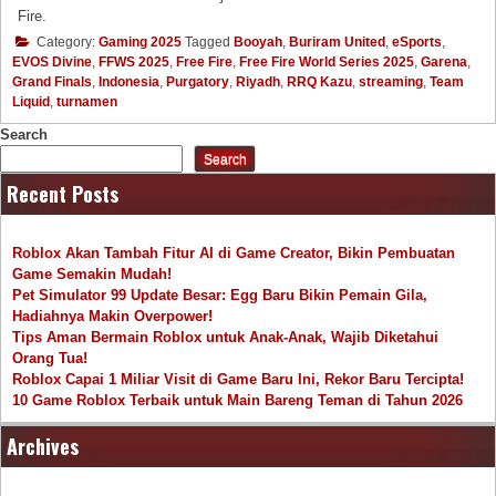
Fire.
Category:
Gaming 2025
Tagged
Booyah
,
Buriram United
,
eSports
,
EVOS Divine
,
FFWS 2025
,
Free Fire
,
Free Fire World Series 2025
,
Garena
,
Grand Finals
,
Indonesia
,
Purgatory
,
Riyadh
,
RRQ Kazu
,
streaming
,
Team
Liquid
,
turnamen
Search
Search
Recent Posts
Roblox Akan Tambah Fitur AI di Game Creator, Bikin Pembuatan
Game Semakin Mudah!
Pet Simulator 99 Update Besar: Egg Baru Bikin Pemain Gila,
Hadiahnya Makin Overpower!
Tips Aman Bermain Roblox untuk Anak-Anak, Wajib Diketahui
Orang Tua!
Roblox Capai 1 Miliar Visit di Game Baru Ini, Rekor Baru Tercipta!
10 Game Roblox Terbaik untuk Main Bareng Teman di Tahun 2026
Archives