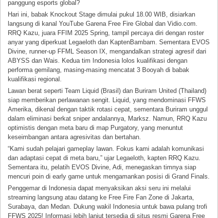
panggung esports global?
Hari ini, babak Knockout Stage dimulai pukul 18.00 WIB, disiarkan
langsung di kanal YouTube Garena Free Fire Global dan Vidio.com.
RRQ Kazu, juara FFIM 2025 Spring, tampil percaya diri dengan roster
anyar yang diperkuat Legaeloth dan KaptenBambam. Sementara EVOS
Divine, runner-up FFML Season IX, mengandalkan strategi agresif dari
ABYSS dan Wais. Kedua tim Indonesia lolos kualifikasi dengan
performa gemilang, masing-masing mencatat 3 Booyah di babak
kualifikasi regional.
Lawan berat seperti Team Liquid (Brasil) dan Buriram United (Thailand)
siap memberikan perlawanan sengit. Liquid, yang mendominasi FFWS
Amerika, dikenal dengan taktik rotasi cepat, sementara Buriram unggul
dalam eliminasi berkat sniper andalannya, Marksz. Namun, RRQ Kazu
optimistis dengan meta baru di map Purgatory, yang menuntut
keseimbangan antara agresivitas dan bertahan.
“Kami sudah pelajari gameplay lawan. Fokus kami adalah komunikasi
dan adaptasi cepat di meta baru,” ujar Legaeloth, kapten RRQ Kazu.
Sementara itu, pelatih EVOS Divine, Adi, menegaskan timnya siap
mencuri poin di early game untuk mengamankan posisi di Grand Finals.
Penggemar di Indonesia dapat menyaksikan aksi seru ini melalui
streaming langsung atau datang ke Free Fire Fan Zone di Jakarta,
Surabaya, dan Medan. Dukung wakil Indonesia untuk bawa pulang trofi
FFWS 2025! Informasi lebih lanjut tersedia di situs resmi Garena Free