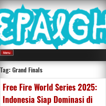
Skip
Mnepalghopa
to
content
Review Game
Terkini Paling
Menu
Seluruh Di
Tag:
Grand Finals
Indonesia
Free Fire World Series 2025:
Indonesia Siap Dominasi di