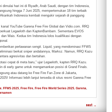
dimulai hari ini di Riyadh, Arab Saudi, dengan tim Indonesia,
angsung hingga 7 Juni 2025, mempertemukan 18 tim terbaik
r). Akankah Indonesia kembali mengukir sejarah di panggung
di kanal YouTube Garena Free Fire Global dan Vidio.com. RRQ
g diperkuat Legaeloth dan KaptenBambam. Sementara EVOS
dan Wais. Kedua tim Indonesia lolos kualifikasi dengan
ional.
p memberikan perlawanan sengit. Liquid, yang mendominasi FFWS
m eliminasi berkat sniper andalannya, Marksz. Namun, RRQ Kazu
ntara agresivitas dan bertahan.
tasi cepat di meta baru,” ujar Legaeloth, kapten RRQ Kazu.
in di early game untuk mengamankan posisi di Grand Finals.
ngsung atau datang ke Free Fire Fan Zone di Jakarta,
5! Informasi lebih lanjut tersedia di situs resmi Garena Free
e
,
FFWS 2025
,
Free Fire
,
Free Fire World Series 2025
,
Garena
,
urnamen
next
→