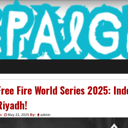
 Game Terkini Palin
Free Fire World Series 2025: Ind
Riyadh!
n:
May 22, 2025
By:
admin