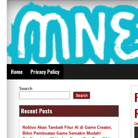
Skip
Mnepalghopa Review
to
content
Indonesia
Home
Privacy Policy
Search
Search
Recent Posts
O
Roblox Akan Tambah Fitur AI di Game Creator,
Bikin Pembuatan Game Semakin Mudah!