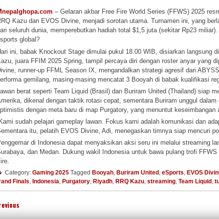
Mnepalghopa.com
– Gelaran akbar Free Fire World Series (FFWS) 2025 resmi 
RQ Kazu dan EVOS Divine, menjadi sorotan utama. Turnamen ini, yang berl
ari seluruh dunia, memperebutkan hadiah total $1,5 juta (sekitar Rp23 milia
sports global?
ari ini, babak Knockout Stage dimulai pukul 18.00 WIB, disiarkan langsung 
azu, juara FFIM 2025 Spring, tampil percaya diri dengan roster anyar yan
ivine, runner-up FFML Season IX, mengandalkan strategi agresif dari ABYSS 
erforma gemilang, masing-masing mencatat 3 Booyah di babak kualifikasi reg
awan berat seperti Team Liquid (Brasil) dan Buriram United (Thailand) sia
merika, dikenal dengan taktik rotasi cepat, sementara Buriram unggul dala
ptimistis dengan meta baru di map Purgatory, yang menuntut keseimbangan a
Kami sudah pelajari gameplay lawan. Fokus kami adalah komunikasi dan adap
ementara itu, pelatih EVOS Divine, Adi, menegaskan timnya siap mencuri po
enggemar di Indonesia dapat menyaksikan aksi seru ini melalui streaming la
urabaya, dan Medan. Dukung wakil Indonesia untuk bawa pulang trofi FFWS 202
ire.
Category:
Gaming 2025
Tagged
Booyah
,
Buriram United
,
eSports
,
EVOS Divin
and Finals
,
Indonesia
,
Purgatory
,
Riyadh
,
RRQ Kazu
,
streaming
,
Team Liquid
,
t
revious