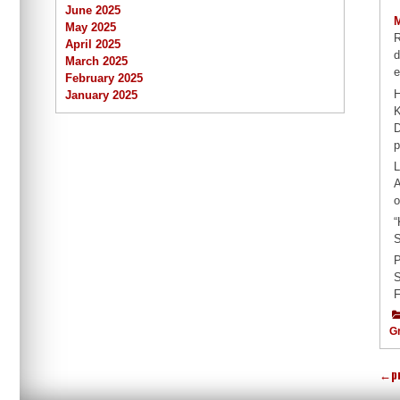
June 2025
May 2025
R
April 2025
d
March 2025
e
February 2025
H
January 2025
K
D
p
L
A
o
“
S
P
S
F
Gr
←
p