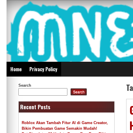
Skip
Mnepalghopa Review
to
content
Indonesia
Home
Privacy Policy
T
Search
Search
Recent Posts
Roblox Akan Tambah Fitur AI di Game Creator,
Bikin Pembuatan Game Semakin Mudah!