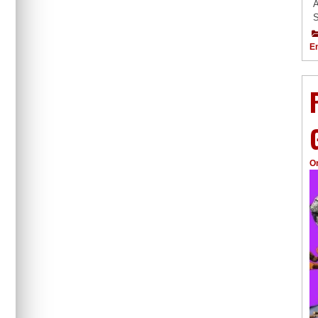
A
S
E
O