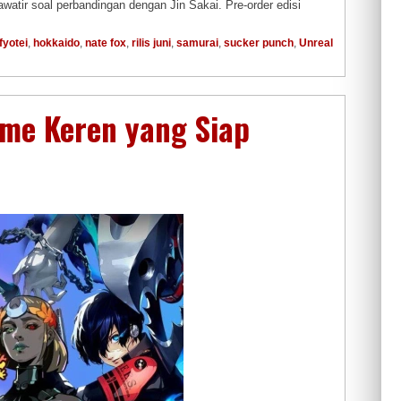
watir soal perbandingan dengan Jin Sakai. Pre-order edisi
fyotei
,
hokkaido
,
nate fox
,
rilis juni
,
samurai
,
sucker punch
,
Unreal
ame Keren yang Siap