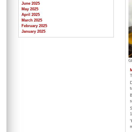
June 2025
May 2025
April 2025
March 2025
February 2025
January 2025
G
T
D
t
B
s
S
1
“
m