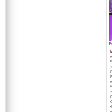
P
r
b
1
R
P
m
u
2
R
O
d