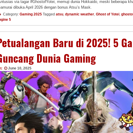
ntusias via tagar #GhostofYotei, memuji dunia Hokkaido, meski beberapa kha
amurai dibuka April 2026 dengan bonus Atsu’s Mask.
Category:
Gaming 2025
Tagged
atsu
,
dynamic weather
,
Ghost of Yotei
,
ghosto
ngine 5
Petualangan Baru di 2025! 5 G
Guncang Dunia Gaming
n:
June 10, 2025