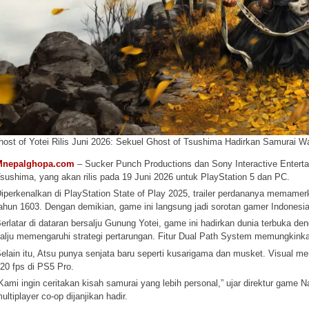
host of Yotei Rilis Juni 2026: Sekuel Ghost of Tsushima Hadirkan Samurai Wa
Mnepalghopa.com
– Sucker Punch Productions dan Sony Interactive Entert
sushima, yang akan rilis pada 19 Juni 2026 untuk PlayStation 5 dan PC.
iperkenalkan di PlayStation State of Play 2025, trailer perdananya memamer
ahun 1603. Dengan demikian, game ini langsung jadi sorotan gamer Indonesi
erlatar di dataran bersalju Gunung Yotei, game ini hadirkan dunia terbuka 
alju memengaruhi strategi pertarungan. Fitur Dual Path System memungkinka
elain itu, Atsu punya senjata baru seperti kusarigama dan musket. Visual 
20 fps di PS5 Pro.
Kami ingin ceritakan kisah samurai yang lebih personal,” ujar direktur game 
ultiplayer co-op dijanjikan hadir.