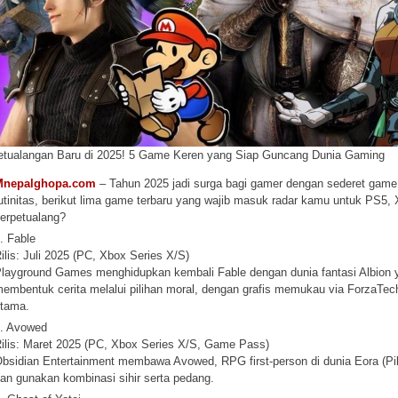
etualangan Baru di 2025! 5 Game Keren yang Siap Guncang Dunia Gaming
Mnepalghopa.com
– Tahun 2025 jadi surga bagi gamer dengan sederet game
utinitas, berikut lima game terbaru yang wajib masuk radar kamu untuk PS5,
erpetualang?
. Fable
ilis: Juli 2025 (PC, Xbox Series X/S)
layground Games menghidupkan kembali Fable dengan dunia fantasi Albion
embentuk cerita melalui pilihan moral, dengan grafis memukau via ForzaTech. 
tama.
. Avowed
ilis: Maret 2025 (PC, Xbox Series X/S, Game Pass)
bsidian Entertainment membawa Avowed, RPG first-person di dunia Eora (Pillar
an gunakan kombinasi sihir serta pedang.