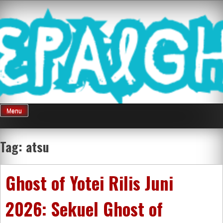
Skip
Mnepalghopa
to
content
Review Game
Terkini Paling
Menu
Seluruh Di
Tag:
atsu
Indonesia
Ghost of Yotei Rilis Juni
2026: Sekuel Ghost of