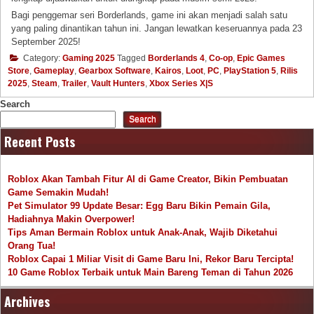
Bagi penggemar seri Borderlands, game ini akan menjadi salah satu
yang paling dinantikan tahun ini. Jangan lewatkan keseruannya pada 23
September 2025!
Category:
Gaming 2025
Tagged
Borderlands 4
,
Co-op
,
Epic Games
Store
,
Gameplay
,
Gearbox Software
,
Kairos
,
Loot
,
PC
,
PlayStation 5
,
Rilis
2025
,
Steam
,
Trailer
,
Vault Hunters
,
Xbox Series X|S
Search
Search
Recent Posts
Roblox Akan Tambah Fitur AI di Game Creator, Bikin Pembuatan
Game Semakin Mudah!
Pet Simulator 99 Update Besar: Egg Baru Bikin Pemain Gila,
Hadiahnya Makin Overpower!
Tips Aman Bermain Roblox untuk Anak-Anak, Wajib Diketahui
Orang Tua!
Roblox Capai 1 Miliar Visit di Game Baru Ini, Rekor Baru Tercipta!
10 Game Roblox Terbaik untuk Main Bareng Teman di Tahun 2026
Archives