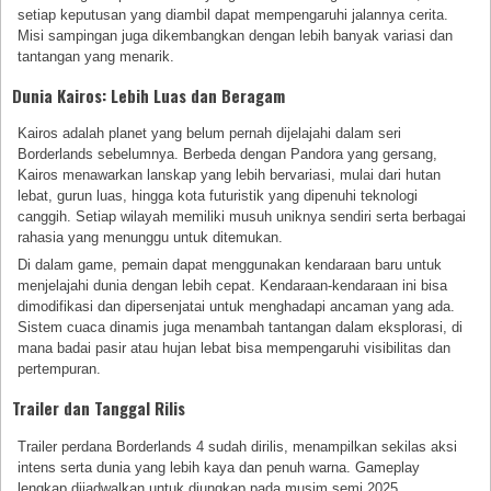
setiap keputusan yang diambil dapat mempengaruhi jalannya cerita.
Misi sampingan juga dikembangkan dengan lebih banyak variasi dan
tantangan yang menarik.
Dunia Kairos: Lebih Luas dan Beragam
Kairos adalah planet yang belum pernah dijelajahi dalam seri
Borderlands sebelumnya. Berbeda dengan Pandora yang gersang,
Kairos menawarkan lanskap yang lebih bervariasi, mulai dari hutan
lebat, gurun luas, hingga kota futuristik yang dipenuhi teknologi
canggih. Setiap wilayah memiliki musuh uniknya sendiri serta berbagai
rahasia yang menunggu untuk ditemukan.
Di dalam game, pemain dapat menggunakan kendaraan baru untuk
menjelajahi dunia dengan lebih cepat. Kendaraan-kendaraan ini bisa
dimodifikasi dan dipersenjatai untuk menghadapi ancaman yang ada.
Sistem cuaca dinamis juga menambah tantangan dalam eksplorasi, di
mana badai pasir atau hujan lebat bisa mempengaruhi visibilitas dan
pertempuran.
Trailer dan Tanggal Rilis
Trailer perdana Borderlands 4 sudah dirilis, menampilkan sekilas aksi
intens serta dunia yang lebih kaya dan penuh warna. Gameplay
lengkap dijadwalkan untuk diungkap pada musim semi 2025.