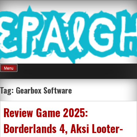
Skip
Mnepalghopa
to
content
Review Game
Terkini Paling
Menu
Seluruh Di
Tag:
Gearbox Software
Indonesia
Review Game 2025:
Borderlands 4, Aksi Looter-