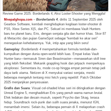
Review Game 2025: Borderlands 4, Aksi Looter-Shooter yang Menggila!
Mnepalghopa.com
–
Borderlands 4
, dirilis 11 September 2025 oleh
Gearbox Software, kembali menghidupkan kegilaan looter-shooter di
PS5, Xbox Series X|S, dan PC. Sekuel ini membawa Vault Hunters
baru ke planet baru, Eris, dengan senjata gila dan humor khas. Skor 87
di Metacritic dan pujian GameSpot sebagai “kembali ke akar seri”
menegaskan kehebatannya. Yuk, intip apa yang bikin seru!
Gameplay
:
Borderlands 4
mempertahankan formula tembak-dan-
kumpulkan dengan dunia open-world lebih luas. Empat kelas Vault
Hunter baru—termasuk Siren dan Beastmaster—menawarkan skill tree
yang lebih fleksibel. Mekanik grappling hook dan jetpack memperkaya
eksplorasi. Sementara itu, mode co-op hingga empat pemain tetap jadi
daya tarik utama. Netizen di X menyukai variasi senjata, meski
beberapa mengeluh tentang misi fetch yang repetitif. Patch Oktober
2025 menjanjikan penyesuaian.
Grafis dan Suara
: Visual cel-shaded khas seri ini ditingkatkan dengan
Unreal Engine 5, menghadirkan Eris yang penuh warna namun brutal.
Efek ledakan dan desain musuh, seperti Psycho dan Skag, terasa
hidup. Soundtrack rock-punk dan sulih suara jenaka, menurut IGN,
menambah imersi. Selain itu, beberapa pemain di X melaporkan crash