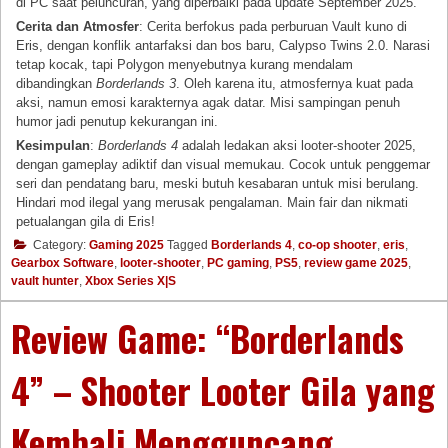
di PC saat peluncuran, yang diperbaiki pada update September 2025.
Cerita dan Atmosfer
: Cerita berfokus pada perburuan Vault kuno di
Eris, dengan konflik antarfaksi dan bos baru, Calypso Twins 2.0. Narasi
tetap kocak, tapi Polygon menyebutnya kurang mendalam
dibandingkan
Borderlands 3
. Oleh karena itu, atmosfernya kuat pada
aksi, namun emosi karakternya agak datar. Misi sampingan penuh
humor jadi penutup kekurangan ini.
Kesimpulan
:
Borderlands 4
adalah ledakan aksi looter-shooter 2025,
dengan gameplay adiktif dan visual memukau. Cocok untuk penggemar
seri dan pendatang baru, meski butuh kesabaran untuk misi berulang.
Hindari mod ilegal yang merusak pengalaman. Main fair dan nikmati
petualangan gila di Eris!
Category:
Gaming 2025
Tagged
Borderlands 4
,
co-op shooter
,
eris
,
Gearbox Software
,
looter-shooter
,
PC gaming
,
PS5
,
review game 2025
,
vault hunter
,
Xbox Series X|S
Review Game: “Borderlands
4” – Shooter Looter Gila yang
Kembali Mengguncang