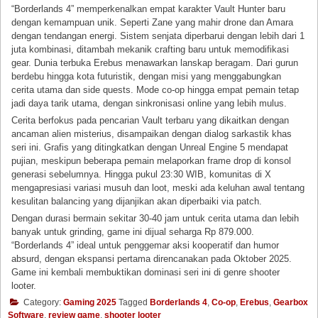
“Borderlands 4” memperkenalkan empat karakter Vault Hunter baru
dengan kemampuan unik. Seperti Zane yang mahir drone dan Amara
dengan tendangan energi. Sistem senjata diperbarui dengan lebih dari 1
juta kombinasi, ditambah mekanik crafting baru untuk memodifikasi
gear. Dunia terbuka Erebus menawarkan lanskap beragam. Dari gurun
berdebu hingga kota futuristik, dengan misi yang menggabungkan
cerita utama dan side quests. Mode co-op hingga empat pemain tetap
jadi daya tarik utama, dengan sinkronisasi online yang lebih mulus.
Cerita berfokus pada pencarian Vault terbaru yang dikaitkan dengan
ancaman alien misterius, disampaikan dengan dialog sarkastik khas
seri ini. Grafis yang ditingkatkan dengan Unreal Engine 5 mendapat
pujian, meskipun beberapa pemain melaporkan frame drop di konsol
generasi sebelumnya. Hingga pukul 23:30 WIB, komunitas di X
mengapresiasi variasi musuh dan loot, meski ada keluhan awal tentang
kesulitan balancing yang dijanjikan akan diperbaiki via patch.
Dengan durasi bermain sekitar 30-40 jam untuk cerita utama dan lebih
banyak untuk grinding, game ini dijual seharga Rp 879.000.
“Borderlands 4” ideal untuk penggemar aksi kooperatif dan humor
absurd, dengan ekspansi pertama direncanakan pada Oktober 2025.
Game ini kembali membuktikan dominasi seri ini di genre shooter
looter.
Category:
Gaming 2025
Tagged
Borderlands 4
,
Co-op
,
Erebus
,
Gearbox
Software
,
review game
,
shooter looter