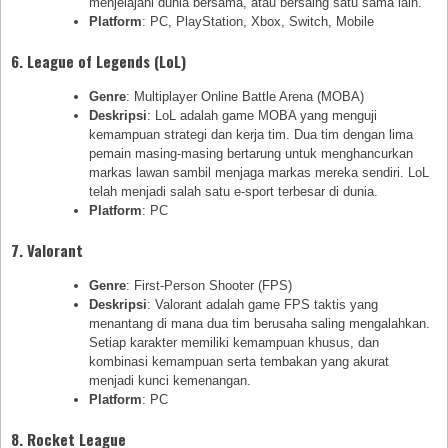
menjelajahi dunia bersama, atau bersaing satu sama lain.
Platform
: PC, PlayStation, Xbox, Switch, Mobile
6.
League of Legends (LoL)
Genre
: Multiplayer Online Battle Arena (MOBA)
Deskripsi
: LoL adalah game MOBA yang menguji
kemampuan strategi dan kerja tim. Dua tim dengan lima
pemain masing-masing bertarung untuk menghancurkan
markas lawan sambil menjaga markas mereka sendiri. LoL
telah menjadi salah satu e-sport terbesar di dunia.
Platform
: PC
7.
Valorant
Genre
: First-Person Shooter (FPS)
Deskripsi
: Valorant adalah game FPS taktis yang
menantang di mana dua tim berusaha saling mengalahkan.
Setiap karakter memiliki kemampuan khusus, dan
kombinasi kemampuan serta tembakan yang akurat
menjadi kunci kemenangan.
Platform
: PC
8.
Rocket League