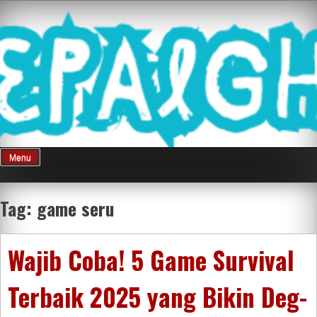
Skip
Mnepalghopa
to
content
Review Game
Terkini Paling
Menu
Seluruh Di
Tag:
game seru
Indonesia
Wajib Coba! 5 Game Survival
Terbaik 2025 yang Bikin Deg-