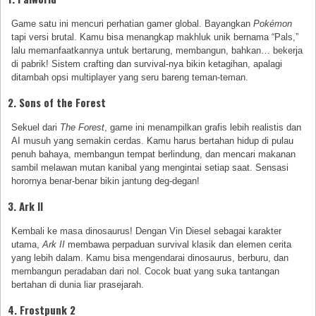
Game satu ini mencuri perhatian gamer global. Bayangkan
Pokémon
tapi versi brutal. Kamu bisa menangkap makhluk unik bernama “Pals,”
lalu memanfaatkannya untuk bertarung, membangun, bahkan… bekerja
di pabrik! Sistem crafting dan survival-nya bikin ketagihan, apalagi
ditambah opsi multiplayer yang seru bareng teman-teman.
2.
Sons of the Forest
Sekuel dari
The Forest
, game ini menampilkan grafis lebih realistis dan
AI musuh yang semakin cerdas. Kamu harus bertahan hidup di pulau
penuh bahaya, membangun tempat berlindung, dan mencari makanan
sambil melawan mutan kanibal yang mengintai setiap saat. Sensasi
horornya benar-benar bikin jantung deg-degan!
3.
Ark II
Kembali ke masa dinosaurus! Dengan Vin Diesel sebagai karakter
utama,
Ark II
membawa perpaduan survival klasik dan elemen cerita
yang lebih dalam. Kamu bisa mengendarai dinosaurus, berburu, dan
membangun peradaban dari nol. Cocok buat yang suka tantangan
bertahan di dunia liar prasejarah.
4.
Frostpunk 2