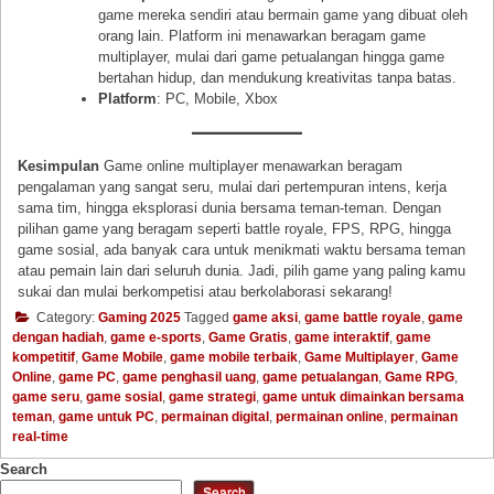
game mereka sendiri atau bermain game yang dibuat oleh
orang lain. Platform ini menawarkan beragam game
multiplayer, mulai dari game petualangan hingga game
bertahan hidup, dan mendukung kreativitas tanpa batas.
Platform
: PC, Mobile, Xbox
Kesimpulan
Game online multiplayer menawarkan beragam
pengalaman yang sangat seru, mulai dari pertempuran intens, kerja
sama tim, hingga eksplorasi dunia bersama teman-teman. Dengan
pilihan game yang beragam seperti battle royale, FPS, RPG, hingga
game sosial, ada banyak cara untuk menikmati waktu bersama teman
atau pemain lain dari seluruh dunia. Jadi, pilih game yang paling kamu
sukai dan mulai berkompetisi atau berkolaborasi sekarang!
Category:
Gaming 2025
Tagged
game aksi
,
game battle royale
,
game
dengan hadiah
,
game e-sports
,
Game Gratis
,
game interaktif
,
game
kompetitif
,
Game Mobile
,
game mobile terbaik
,
Game Multiplayer
,
Game
Online
,
game PC
,
game penghasil uang
,
game petualangan
,
Game RPG
,
game seru
,
game sosial
,
game strategi
,
game untuk dimainkan bersama
teman
,
game untuk PC
,
permainan digital
,
permainan online
,
permainan
real-time
Search
Search