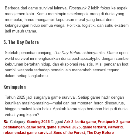
Berbeda dari game survival lainnya,
Frostpunk 2
lebih fokus ke aspek
manajemen kota. Kamu memimpin sekelompok orang di dunia yang
membeku, harus mengambil keputusan moral yang berat demi
kelangsungan hidup semua warga. Politika, logistik, dan suhu ekstrem
jadi musuh utama.
5.
The Day Before
Setelah penantian panjang,
The Day Before
akhirnya rilis. Game open-
world survival ini menghadirkan dunia post-apocalyptic dengan zombie,
kebutuhan bertahan hidup, dan eksplorasi realistis. Misi pencarian loot
sambil waspada terhadap pemain lain menambah sensasi tegang
dalam setiap langkahmu.
Kesimpulan
Tahun 2025 jadi surganya game survival. Setiap game hadir dengan
keunikan masing-masing—mulai dari pet monster, horor, dinosaurus,
hingga simulasi kota beku. Apakah kamu siap bertahan hidup di dunia
virtual yang kejam?
Category:
Gaming 2025
Tagged
Ark 2
,
berita game
,
Frostpunk 2
,
game
petualangan
,
game seru
,
game survival 2025
,
game terbaru
,
Palworld
,
rekomendasi game survival
,
Sons of the Forest
,
The Day Before