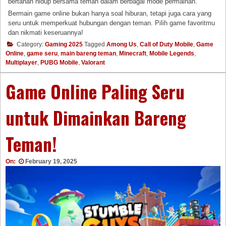
bertahan hidup bersama teman dalam berbagai mode permainan.
Bermain game online bukan hanya soal hiburan, tetapi juga cara yang
seru untuk memperkuat hubungan dengan teman. Pilih game favoritmu
dan nikmati keseruannya!
Category:
Gaming 2025
Tagged
Among Us
,
Call of Duty Mobile
,
Game
Online
,
game seru
,
main bareng teman
,
Minecraft
,
Mobile Legends
,
Multiplayer
,
PUBG Mobile
,
Valorant
Game Online Paling Seru
untuk Dimainkan Bareng
Teman!
On:
February 19, 2025