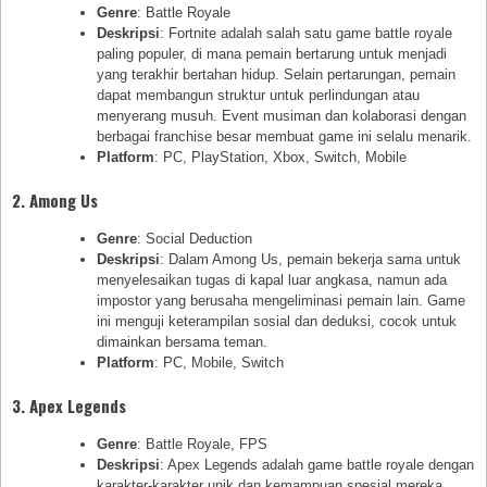
Genre
: Battle Royale
Deskripsi
: Fortnite adalah salah satu game battle royale
paling populer, di mana pemain bertarung untuk menjadi
yang terakhir bertahan hidup. Selain pertarungan, pemain
dapat membangun struktur untuk perlindungan atau
menyerang musuh. Event musiman dan kolaborasi dengan
berbagai franchise besar membuat game ini selalu menarik.
Platform
: PC, PlayStation, Xbox, Switch, Mobile
2.
Among Us
Genre
: Social Deduction
Deskripsi
: Dalam Among Us, pemain bekerja sama untuk
menyelesaikan tugas di kapal luar angkasa, namun ada
impostor yang berusaha mengeliminasi pemain lain. Game
ini menguji keterampilan sosial dan deduksi, cocok untuk
dimainkan bersama teman.
Platform
: PC, Mobile, Switch
3.
Apex Legends
Genre
: Battle Royale, FPS
Deskripsi
: Apex Legends adalah game battle royale dengan
karakter-karakter unik dan kemampuan spesial mereka.