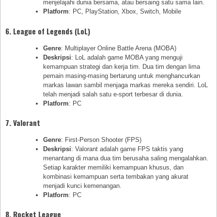
menjelajahi dunia bersama, atau bersaing satu sama lain.
Platform
: PC, PlayStation, Xbox, Switch, Mobile
6.
League of Legends (LoL)
Genre
: Multiplayer Online Battle Arena (MOBA)
Deskripsi
: LoL adalah game MOBA yang menguji
kemampuan strategi dan kerja tim. Dua tim dengan lima
pemain masing-masing bertarung untuk menghancurkan
markas lawan sambil menjaga markas mereka sendiri. LoL
telah menjadi salah satu e-sport terbesar di dunia.
Platform
: PC
7.
Valorant
Genre
: First-Person Shooter (FPS)
Deskripsi
: Valorant adalah game FPS taktis yang
menantang di mana dua tim berusaha saling mengalahkan.
Setiap karakter memiliki kemampuan khusus, dan
kombinasi kemampuan serta tembakan yang akurat
menjadi kunci kemenangan.
Platform
: PC
8.
Rocket League