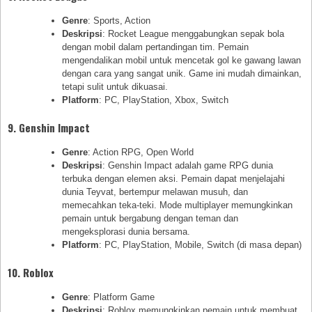
Genre
: Sports, Action
Deskripsi
: Rocket League menggabungkan sepak bola
dengan mobil dalam pertandingan tim. Pemain
mengendalikan mobil untuk mencetak gol ke gawang lawan
dengan cara yang sangat unik. Game ini mudah dimainkan,
tetapi sulit untuk dikuasai.
Platform
: PC, PlayStation, Xbox, Switch
9.
Genshin Impact
Genre
: Action RPG, Open World
Deskripsi
: Genshin Impact adalah game RPG dunia
terbuka dengan elemen aksi. Pemain dapat menjelajahi
dunia Teyvat, bertempur melawan musuh, dan
memecahkan teka-teki. Mode multiplayer memungkinkan
pemain untuk bergabung dengan teman dan
mengeksplorasi dunia bersama.
Platform
: PC, PlayStation, Mobile, Switch (di masa depan)
10.
Roblox
Genre
: Platform Game
Deskripsi
: Roblox memungkinkan pemain untuk membuat