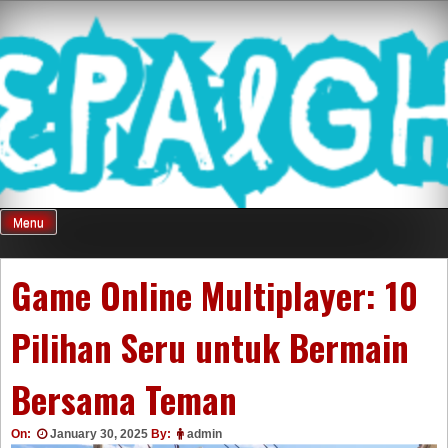
Skip
Mnepalghopa
to
content
Review Game
Terkini Paling
Menu
Seluruh Di
Game Online Multiplayer: 10
Pilihan Seru untuk Bermain
Indonesia
Bersama Teman
On:
January 30, 2025
By:
admin