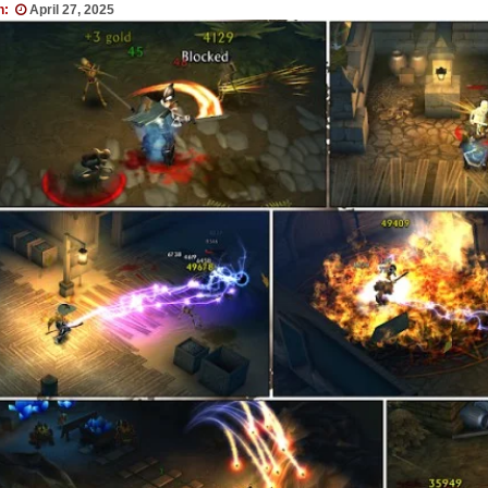
n:
April 27, 2025