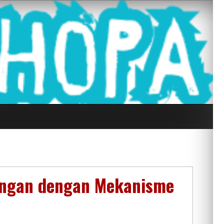
g Seluruh Di
angan dengan Mekanisme