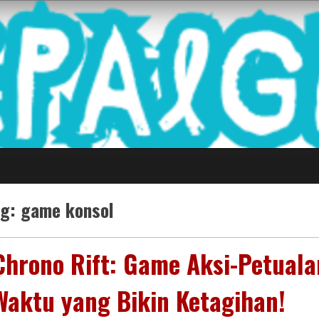
 Game Terkini Palin
ag:
game konsol
Chrono Rift: Game Aksi-Petual
Waktu yang Bikin Ketagihan!