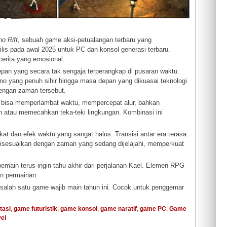
o Rift
, sebuah game aksi-petualangan terbaru yang
lis pada awal 2025 untuk PC dan konsol generasi terbaru.
cerita yang emosional.
pan yang secara tak sengaja terperangkap di pusaran waktu.
uno yang penuh sihir hingga masa depan yang dikuasai teknologi
engan zaman tersebut.
n bisa memperlambat waktu, mempercepat alur, bahkan
n atau memecahkan teka-teki lingkungan. Kombinasi ini
 dan efek waktu yang sangat halus. Transisi antar era terasa
disesuaikan dengan zaman yang sedang dijelajahi, memperkuat
emain terus ingin tahu akhir dari perjalanan Kael. Elemen RPG
an permainan.
 salah satu game wajib main tahun ini. Cocok untuk penggemar
tasi
,
game futuristik
,
game konsol
,
game naratif
,
game PC
,
Game
vel