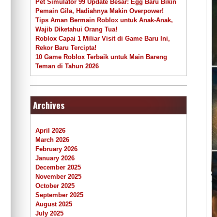
Pet Simulator 99 Update Besar: Egg Baru Bikin
Pemain Gila, Hadiahnya Makin Overpower!
Tips Aman Bermain Roblox untuk Anak-Anak,
Wajib Diketahui Orang Tua!
Roblox Capai 1 Miliar Visit di Game Baru Ini,
Rekor Baru Tercipta!
10 Game Roblox Terbaik untuk Main Bareng
Teman di Tahun 2026
Archives
April 2026
March 2026
February 2026
January 2026
December 2025
November 2025
October 2025
September 2025
August 2025
July 2025