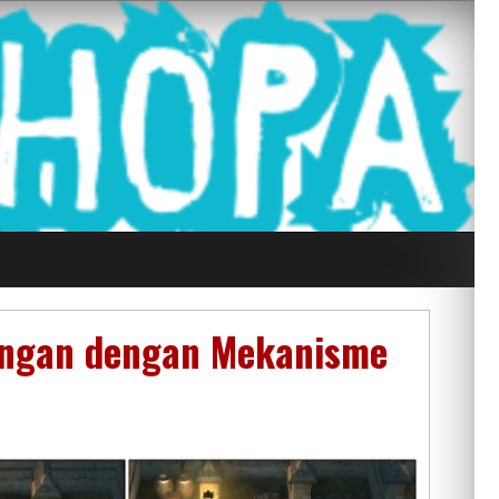
g Seluruh Di
angan dengan Mekanisme