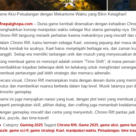
ame Aksi-Petualangan dengan Mekanisme Waktu yang Bikin Ketagihan!
Mnepalghopa.com
– Dunia game kembali diramaikan dengan kehadiran
Chron
enghadirkan konsep manipulasi waktu sebagai fitur utama gameplay-nya. Diri
hrono Rift
langsung menarik perhatian karena mekaniknya yang inovatif dan 
Dalam
Chrono Rift
, kamu bermain sebagai Kael, seorang pejuang dari masa de
ntuk kembali ke asalnya, Kael harus menjelajahi berbagai era, dari zaman k
anggih. Setiap era memiliki tantangan unik dan musuh yang menyesuaikan d
ang membuat game ini menonjol adalah sistem “Time Shift”, di mana pemai
embalikkan kejadian beberapa detik ke belakang untuk menghindari seranga
embuat pertarungan jadi lebih strategis dan memacu adrenalin.
ecara visual,
Chrono Rift
memanjakan mata dengan desain dunia yang memikat
ulus dan memberikan nuansa berbeda dalam tiap level. Musik latarnya pun 
tmosfer gameplay.
ame ini juga menyajikan narasi yang kuat, dengan plot twist yang membuat p
eperti peningkatan skill, pilihan dialog, dan crafting juga menambah kedalam
engan gameplay inovatif dan cerita yang menyentuh,
Chrono Rift
pantas jadi
ksi, puzzle, dan time-travel!
Category:
Gaming 2025
Tagged
Chrono Rift
,
Game 2025
,
game aksi
,
game fan
uzzle
,
game sci-fi
,
game strategi
,
Kael
,
manipulasi waktu
,
Petualangan
,
time tra