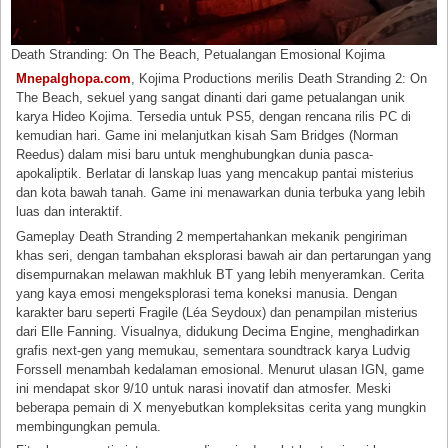
Death Stranding: On The Beach, Petualangan Emosional Kojima
Mnepalghopa.com
, Kojima Productions merilis Death Stranding 2: On
The Beach, sekuel yang sangat dinanti dari game petualangan unik
karya Hideo Kojima. Tersedia untuk PS5, dengan rencana rilis PC di
kemudian hari. Game ini melanjutkan kisah Sam Bridges (Norman
Reedus) dalam misi baru untuk menghubungkan dunia pasca-
apokaliptik. Berlatar di lanskap luas yang mencakup pantai misterius
dan kota bawah tanah. Game ini menawarkan dunia terbuka yang lebih
luas dan interaktif.
Gameplay Death Stranding 2 mempertahankan mekanik pengiriman
khas seri, dengan tambahan eksplorasi bawah air dan pertarungan yang
disempurnakan melawan makhluk BT yang lebih menyeramkan. Cerita
yang kaya emosi mengeksplorasi tema koneksi manusia. Dengan
karakter baru seperti Fragile (Léa Seydoux) dan penampilan misterius
dari Elle Fanning. Visualnya, didukung Decima Engine, menghadirkan
grafis next-gen yang memukau, sementara soundtrack karya Ludvig
Forssell menambah kedalaman emosional. Menurut ulasan IGN, game
ini mendapat skor 9/10 untuk narasi inovatif dan atmosfer. Meski
beberapa pemain di X menyebutkan kompleksitas cerita yang mungkin
membingungkan pemula.