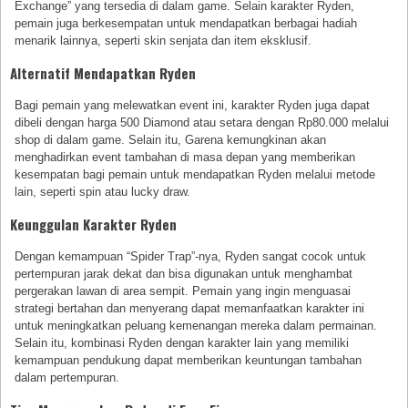
Exchange” yang tersedia di dalam game. Selain karakter Ryden,
pemain juga berkesempatan untuk mendapatkan berbagai hadiah
menarik lainnya, seperti skin senjata dan item eksklusif.
Alternatif Mendapatkan Ryden
Bagi pemain yang melewatkan event ini, karakter Ryden juga dapat
dibeli dengan harga 500 Diamond atau setara dengan Rp80.000 melalui
shop di dalam game. Selain itu, Garena kemungkinan akan
menghadirkan event tambahan di masa depan yang memberikan
kesempatan bagi pemain untuk mendapatkan Ryden melalui metode
lain, seperti spin atau lucky draw.
Keunggulan Karakter Ryden
Dengan kemampuan “Spider Trap”-nya, Ryden sangat cocok untuk
pertempuran jarak dekat dan bisa digunakan untuk menghambat
pergerakan lawan di area sempit. Pemain yang ingin menguasai
strategi bertahan dan menyerang dapat memanfaatkan karakter ini
untuk meningkatkan peluang kemenangan mereka dalam permainan.
Selain itu, kombinasi Ryden dengan karakter lain yang memiliki
kemampuan pendukung dapat memberikan keuntungan tambahan
dalam pertempuran.