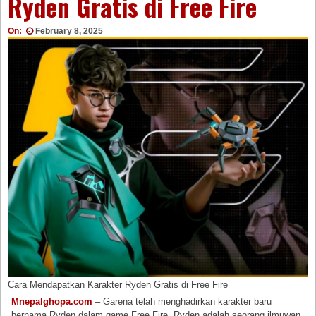
Ryden Gratis di Free Fire
On:
February 8, 2025
Cara Mendapatkan Karakter Ryden Gratis di Free Fire
Mnepalghopa.com
– Garena telah menghadirkan karakter baru
bernama Ryden dalam game Free Fire. Ryden adalah seorang ilmuwan