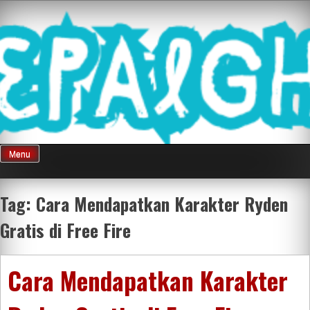
Skip
Mnepalghopa
to
content
Review Game
Terkini Paling
Menu
Seluruh Di
Tag:
Cara Mendapatkan Karakter Ryden
Gratis di Free Fire
Indonesia
Cara Mendapatkan Karakter