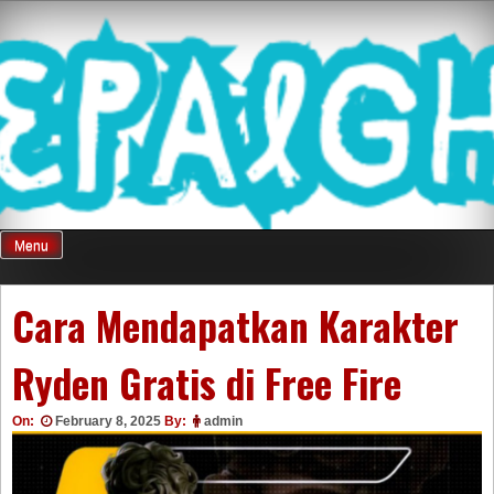
Skip
Mnepalghopa
to
content
Review Game
Terkini Paling
Menu
Seluruh Di
Cara Mendapatkan Karakter
Ryden Gratis di Free Fire
Indonesia
On:
February 8, 2025
By:
admin