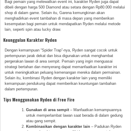
Bagi pemain yang melewatkan event ini, karakter Ryden juga dapat
dibeli dengan harga 500 Diamond atau setara dengan Rp80.000 melalui
shop di dalam game. Selain itu, Garena kemungkinan akan
menghadirkan event tambahan di masa depan yang memberikan
kesempatan bagi pemain untuk mendapatkan Ryden melalui metode
lain, seperti spin atau lucky draw.
Keunggulan Karakter Ryden
Dengan kemampuan “Spider Trap”-nya, Ryden sangat cocok untuk
pertempuran jarak dekat dan bisa digunakan untuk menghambat
pergerakan lawan di area sempit. Pemain yang ingin menguasai
strategi bertahan dan menyerang dapat memanfaatkan karakter ini
untuk meningkatkan peluang kemenangan mereka dalam permainan.
Selain itu, kombinasi Ryden dengan karakter lain yang memiliki
kemampuan pendukung dapat memberikan keuntungan tambahan
dalam pertempuran.
Tips Menggunakan Ryden di Free Fire
Gunakan di area sempit
– Manfaatkan kemampuannya
untuk memperlambat lawan saat berada di dalam gedung
atau gang sempit.
Kombinasikan dengan karakter lain
– Padukan Ryden