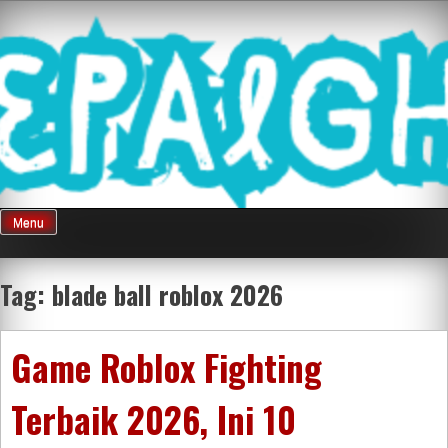
Skip
Mnepalghopa
to
content
Review Game
Terkini Paling
Menu
Seluruh Di
Tag:
blade ball roblox 2026
Indonesia
Game Roblox Fighting
Terbaik 2026, Ini 10