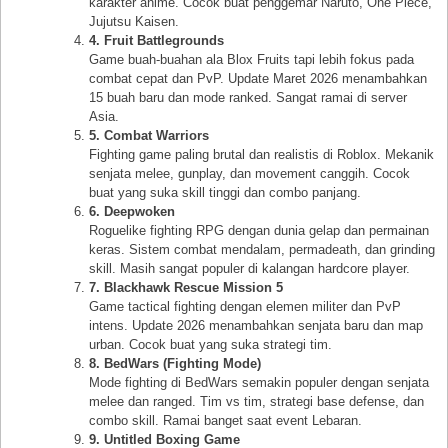
karakter anime. Cocok buat penggemar Naruto, One Piece,
Jujutsu Kaisen.
4. Fruit Battlegrounds
Game buah-buahan ala Blox Fruits tapi lebih fokus pada
combat cepat dan PvP. Update Maret 2026 menambahkan
15 buah baru dan mode ranked. Sangat ramai di server
Asia.
5. Combat Warriors
Fighting game paling brutal dan realistis di Roblox. Mekanik
senjata melee, gunplay, dan movement canggih. Cocok
buat yang suka skill tinggi dan combo panjang.
6. Deepwoken
Roguelike fighting RPG dengan dunia gelap dan permainan
keras. Sistem combat mendalam, permadeath, dan grinding
skill. Masih sangat populer di kalangan hardcore player.
7. Blackhawk Rescue Mission 5
Game tactical fighting dengan elemen militer dan PvP
intens. Update 2026 menambahkan senjata baru dan map
urban. Cocok buat yang suka strategi tim.
8. BedWars (Fighting Mode)
Mode fighting di BedWars semakin populer dengan senjata
melee dan ranged. Tim vs tim, strategi base defense, dan
combo skill. Ramai banget saat event Lebaran.
9. Untitled Boxing Game