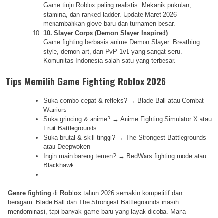
Game tinju Roblox paling realistis. Mekanik pukulan,
stamina, dan ranked ladder. Update Maret 2026
menambahkan glove baru dan turnamen besar.
10. Slayer Corps (Demon Slayer Inspired)
Game fighting berbasis anime Demon Slayer. Breathing
style, demon art, dan PvP 1v1 yang sangat seru.
Komunitas Indonesia salah satu yang terbesar.
Tips Memilih Game Fighting Roblox 2026
Suka combo cepat & refleks? → Blade Ball atau Combat
Warriors
Suka grinding & anime? → Anime Fighting Simulator X atau
Fruit Battlegrounds
Suka brutal & skill tinggi? → The Strongest Battlegrounds
atau Deepwoken
Ingin main bareng temen? → BedWars fighting mode atau
Blackhawk
Genre fighting
di
Roblox
tahun 2026 semakin kompetitif dan
beragam. Blade Ball dan The Strongest Battlegrounds masih
mendominasi, tapi banyak game baru yang layak dicoba. Mana