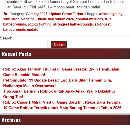
favoritmu? Share di kolom komentar ya! Selamat bermain dan Selamat
Hari Raya Idul Fitri 1447 H – mohon maaf lahir dan batin!
Category:
Gaming 2025
,
Update Game Terbaru
Tagged
anime fighting
simulator
,
blade ball
,
blade ball roblox 2026
,
combat warriors
,
fruit
battlegrounds
,
roblox fighting
,
strongest battlegrounds
,
strongest
battlegrounds update
Search
Search
Recent Posts
Roblox Akan Tambah Fitur AI di Game Creator, Bikin Pembuatan
Game Semakin Mudah!
Pet Simulator 99 Update Besar: Egg Baru Bikin Pemain Gila,
Hadiahnya Makin Overpower!
Tips Aman Bermain Roblox untuk Anak-Anak, Wajib Diketahui
Orang Tua!
Roblox Capai 1 Miliar Visit di Game Baru Ini, Rekor Baru Tercipta!
10 Game Roblox Terbaik untuk Main Bareng Teman di Tahun 2026
Archives