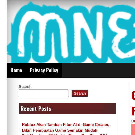
Skip
Mnepalghopa Review
to
content
Indonesia
Home
Privacy Policy
Search
Search
Recent Posts
O
Roblox Akan Tambah Fitur AI di Game Creator,
Bikin Pembuatan Game Semakin Mudah!