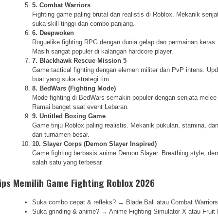
5. Combat Warriors
Fighting game paling brutal dan realistis di Roblox. Mekanik se
suka skill tinggi dan combo panjang.
6. Deepwoken
Roguelike fighting RPG dengan dunia gelap dan permainan keras.
Masih sangat populer di kalangan hardcore player.
7. Blackhawk Rescue Mission 5
Game tactical fighting dengan elemen militer dan PvP intens. 
buat yang suka strategi tim.
8. BedWars (Fighting Mode)
Mode fighting di BedWars semakin populer dengan senjata melee d
Ramai banget saat event Lebaran.
9. Untitled Boxing Game
Game tinju Roblox paling realistis. Mekanik pukulan, stamina, 
dan turnamen besar.
10. Slayer Corps (Demon Slayer Inspired)
Game fighting berbasis anime Demon Slayer. Breathing style, de
salah satu yang terbesar.
ips Memilih Game Fighting Roblox 2026
Suka combo cepat & refleks? → Blade Ball atau Combat Warrior
Suka grinding & anime? → Anime Fighting Simulator X atau Fruit 