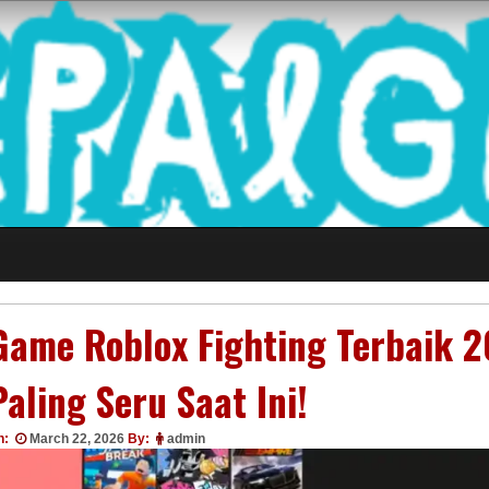
 Game Terkini Palin
Game Roblox Fighting Terbaik 2
Paling Seru Saat Ini!
n:
March 22, 2026
By:
admin