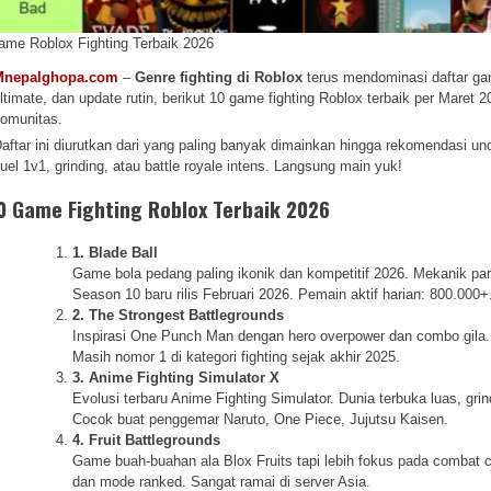
ame Roblox Fighting Terbaik 2026
Mnepalghopa.com
–
Genre fighting di Roblox
terus mendominasi daftar gam
ltimate, dan update rutin, berikut 10 game fighting Roblox terbaik per Maret 
omunitas.
aftar ini diurutkan dari yang paling banyak dimainkan hingga rekomendasi u
uel 1v1, grinding, atau battle royale intens. Langsung main yuk!
0 Game Fighting Roblox Terbaik 2026
1. Blade Ball
Game bola pedang paling ikonik dan kompetitif 2026. Mekanik par
Season 10 baru rilis Februari 2026. Pemain aktif harian: 800.000+
2. The Strongest Battlegrounds
Inspirasi One Punch Man dengan hero overpower dan combo gila. 
Masih nomor 1 di kategori fighting sejak akhir 2025.
3. Anime Fighting Simulator X
Evolusi terbaru Anime Fighting Simulator. Dunia terbuka luas, gri
Cocok buat penggemar Naruto, One Piece, Jujutsu Kaisen.
4. Fruit Battlegrounds
Game buah-buahan ala Blox Fruits tapi lebih fokus pada comba
dan mode ranked. Sangat ramai di server Asia.