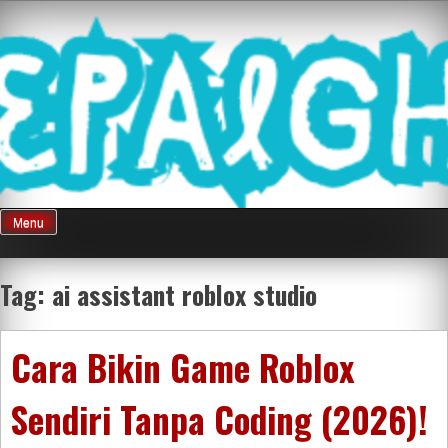
Skip
Mnepalghopa
to
content
Review Game
Terkini Paling
Menu
Seluruh Di
Tag:
ai assistant roblox studio
Indonesia
Cara Bikin Game Roblox
Sendiri Tanpa Coding (2026)!