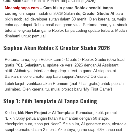
Cara Bikin Game Roblox Sendiri Tanpa Coding (2026)!
Mnepalghopa.com
– Cara bikin game Roblox sendiri tanpa
coding
kini super mudah di 2026! Selain itu,
Creator Studio AI
baru
bikin noob jadi developer sultan dalam 30 menit. Oleh karena itu, wajib
coba agar dapat Robux pasif dari game viral. Pertama-tama, yuk simak
tutorial lengkap bikin game Roblox tanpa coding update terbaru. Mudah
dipahami untuk pemula!
Siapkan Akun Roblox & Creator Studio 2026
Pertama-tama, login Roblox.com > Create > Roblox Studio (download
gratis PC). Selanjutnya, update ke versi 2026 dengan AI Assistant
aktif. Akibatnya, interface drag-drop + text-to-game AI siap pakai.
Bahkan, mobile creator app baru support Android/iOS dasar.
Lebih lanjut, verifikasi akun Premium (trial 7 hari gratis) untuk publish
unlimited. Oleh karena itu, mulai project baru “My First Game”!
Step 1: Pilih Template AI Tanpa Coding
Kedua, klik
New Project > AI Template
. Kemudian, ketik prompt:
“Bikin Obby petualangan hutan Kalimantan dengan 50 stage,
checkpoint auto, shop pet Neon”. Selain itu, AI generate map, obstacle,
script otomatis dalam 2 menit. Akibatnya, game siap 80% tanpa edit