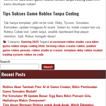
kamu developer sultan!
Tips Sukses Game Roblox Tanpa Coding
Tak hanya template, pilih niche viral: Obby, Tycoon, Simulator.
Kemudian, update mingguan AI event. Selain itu, kolab creator lain via
Roblox Collab tool. Lebih lanjut, analitik dashboard lihat player
retention. Jadi, Robux mengalir deras!
Category:
Gaming 2025
Tagged
ai assistant roblox studio
,
cara bikin
game roblox tanpa coding 2026
,
farming robux creator roblox
,
publish
game roblox pemula
,
roblox studio ai creator
,
template obby roblox mudah
,
trading system roblox no code
Search
Search
Recent Posts
Roblox Akan Tambah Fitur AI di Game Creator, Bikin Pembuatan
Game Semakin Mudah!
Pet Simulator 99 Update Besar: Egg Baru Bikin Pemain Gila,
Hadiahnya Makin Overpower!
Tips Aman Bermain Roblox untuk Anak-Anak, Wajib Diketahui