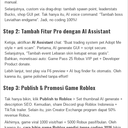
manual.
Selanjutnya, custom via drag-drop: tambah spawn point, leaderstats
Bucks, shop GUI pet. Tak hanya itu, AI voice command: “Tambah boss
Leviathan endgame”. Jadi, no coding 100%!
Step 2: Tambah Fitur Pro dengan AI Assistant
Ketiga, aktifkan
AI Assistant
chat: “Buat trading system pet Adopt Me
style + anti scam”. Pertama, AI generate GUI + script secure.
Selanjutnya, “Tambah event Lebaran skin ketupat emas gratis”.
Bahkan, monetisasi auto: Game Pass 25 Robux VIP pet + Developer
Product donate.
Lebih lanjut, test play via F6 preview + AI bug finder fix otomatis. Oleh
karena itu, game polished tanpa effort!
Step 3: Publish & Promosi Game Roblox
Tak hanya bikin, klik
Publish to Roblox
> Set thumbnail AI generate +
description SEO. Kemudian, share Discord grup Roblox Indonesia +
TikTok trailer. Selain itu, join Creator Exchange program dapat 50%
revenue Robux.
Akhirnya, game viral 1000 visit/hari = 5000 Robux pasif/bulan. Oleh
karena itu,
cara bikin game Roblox sendiri tanpa coding 2026
bikin