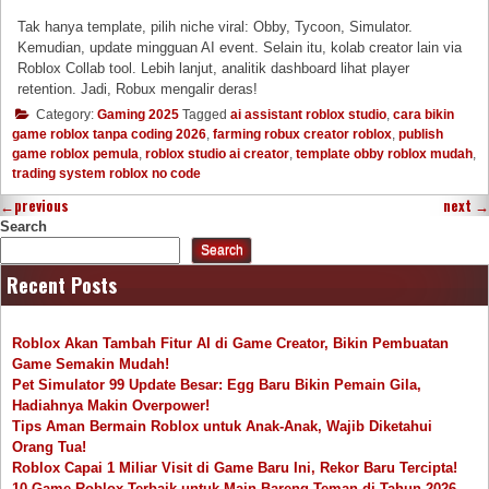
Tak hanya template, pilih niche viral: Obby, Tycoon, Simulator.
Kemudian, update mingguan AI event. Selain itu, kolab creator lain via
Roblox Collab tool. Lebih lanjut, analitik dashboard lihat player
retention. Jadi, Robux mengalir deras!
Category:
Gaming 2025
Tagged
ai assistant roblox studio
,
cara bikin
game roblox tanpa coding 2026
,
farming robux creator roblox
,
publish
game roblox pemula
,
roblox studio ai creator
,
template obby roblox mudah
,
trading system roblox no code
←
previous
next
→
Search
Search
Recent Posts
Roblox Akan Tambah Fitur AI di Game Creator, Bikin Pembuatan
Game Semakin Mudah!
Pet Simulator 99 Update Besar: Egg Baru Bikin Pemain Gila,
Hadiahnya Makin Overpower!
Tips Aman Bermain Roblox untuk Anak-Anak, Wajib Diketahui
Orang Tua!
Roblox Capai 1 Miliar Visit di Game Baru Ini, Rekor Baru Tercipta!
10 Game Roblox Terbaik untuk Main Bareng Teman di Tahun 2026