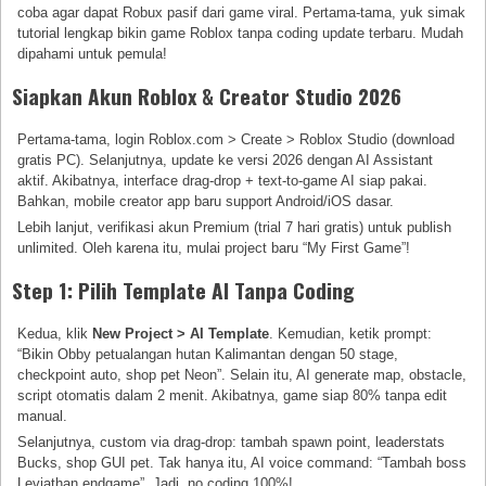
coba agar dapat Robux pasif dari game viral. Pertama-tama, yuk simak
tutorial lengkap bikin game Roblox tanpa coding update terbaru. Mudah
dipahami untuk pemula!
Siapkan Akun Roblox & Creator Studio 2026
Pertama-tama, login Roblox.com > Create > Roblox Studio (download
gratis PC). Selanjutnya, update ke versi 2026 dengan AI Assistant
aktif. Akibatnya, interface drag-drop + text-to-game AI siap pakai.
Bahkan, mobile creator app baru support Android/iOS dasar.
Lebih lanjut, verifikasi akun Premium (trial 7 hari gratis) untuk publish
unlimited. Oleh karena itu, mulai project baru “My First Game”!
Step 1: Pilih Template AI Tanpa Coding
Kedua, klik
New Project > AI Template
. Kemudian, ketik prompt:
“Bikin Obby petualangan hutan Kalimantan dengan 50 stage,
checkpoint auto, shop pet Neon”. Selain itu, AI generate map, obstacle,
script otomatis dalam 2 menit. Akibatnya, game siap 80% tanpa edit
manual.
Selanjutnya, custom via drag-drop: tambah spawn point, leaderstats
Bucks, shop GUI pet. Tak hanya itu, AI voice command: “Tambah boss
Leviathan endgame”. Jadi, no coding 100%!