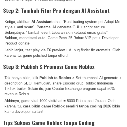
Step 2: Tambah Fitur Pro dengan AI Assistant
Ketiga, aktifkan
AI Assistant
chat: “Buat trading system pet Adopt Me
style + anti scam”. Pertama, AI generate GUI + script secure.
Selanjutnya, “Tambah event Lebaran skin ketupat emas gratis”.
Bahkan, monetisasi auto: Game Pass 25 Robux VIP pet + Developer
Product donate.
Lebih lanjut, test play via F6 preview + AI bug finder fix otomatis. Oleh
karena itu, game polished tanpa effort!
Step 3: Publish & Promosi Game Roblox
Tak hanya bikin, klik
Publish to Roblox
> Set thumbnail AI generate +
description SEO. Kemudian, share Discord grup Roblox Indonesia +
TikTok trailer. Selain itu, join Creator Exchange program dapat 50%
revenue Robux.
Akhirnya, game viral 1000 visit/hari = 5000 Robux pasif/bulan. Oleh
karena itu,
cara bikin game Roblox sendiri tanpa coding 2026
bikin
kamu developer sultan!
Tips Sukses Game Roblox Tanpa Coding