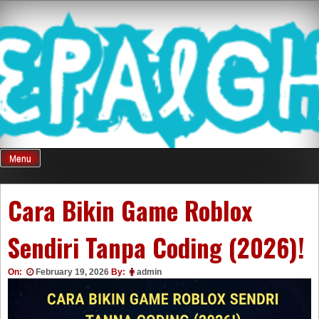
Skip
Mnepalghopa
to
content
Review Game
Terkini Paling
Menu
Seluruh Di
Cara Bikin Game Roblox
Sendiri Tanpa Coding (2026)!
Indonesia
On:
February 19, 2026
By:
admin