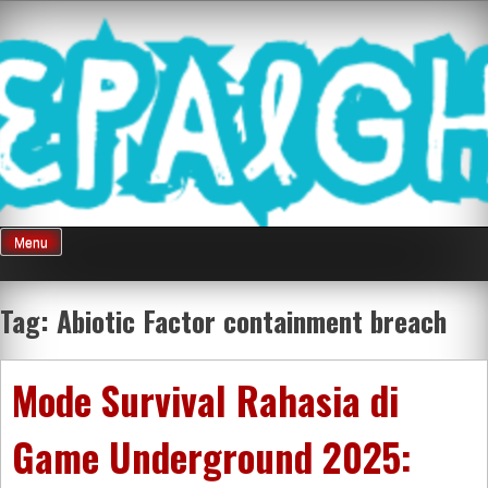
Skip
Mnepalghopa
to
content
Review Game
Terkini Paling
Menu
Seluruh Di
Tag:
Abiotic Factor containment breach
Indonesia
Mode Survival Rahasia di
Game Underground 2025: