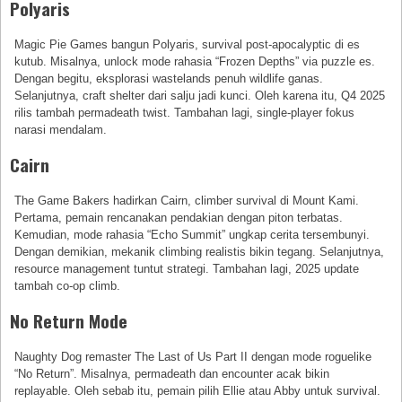
Polyaris
Magic Pie Games bangun Polyaris, survival post-apocalyptic di es
kutub. Misalnya, unlock mode rahasia “Frozen Depths” via puzzle es.
Dengan begitu, eksplorasi wastelands penuh wildlife ganas.
Selanjutnya, craft shelter dari salju jadi kunci. Oleh karena itu, Q4 2025
rilis tambah permadeath twist. Tambahan lagi, single-player fokus
narasi mendalam.
Cairn
The Game Bakers hadirkan Cairn, climber survival di Mount Kami.
Pertama, pemain rencanakan pendakian dengan piton terbatas.
Kemudian, mode rahasia “Echo Summit” ungkap cerita tersembunyi.
Dengan demikian, mekanik climbing realistis bikin tegang. Selanjutnya,
resource management tuntut strategi. Tambahan lagi, 2025 update
tambah co-op climb.
No Return Mode
Naughty Dog remaster The Last of Us Part II dengan mode roguelike
“No Return”. Misalnya, permadeath dan encounter acak bikin
replayable. Oleh sebab itu, pemain pilih Ellie atau Abby untuk survival.