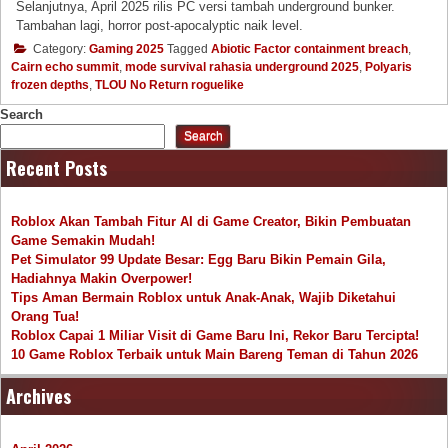
Selanjutnya, April 2025 rilis PC versi tambah underground bunker.
Tambahan lagi, horror post-apocalyptic naik level.
Category:
Gaming 2025
Tagged
Abiotic Factor containment breach
,
Cairn echo summit
,
mode survival rahasia underground 2025
,
Polyaris
frozen depths
,
TLOU No Return roguelike
Search
Search
Recent Posts
Roblox Akan Tambah Fitur AI di Game Creator, Bikin Pembuatan
Game Semakin Mudah!
Pet Simulator 99 Update Besar: Egg Baru Bikin Pemain Gila,
Hadiahnya Makin Overpower!
Tips Aman Bermain Roblox untuk Anak-Anak, Wajib Diketahui
Orang Tua!
Roblox Capai 1 Miliar Visit di Game Baru Ini, Rekor Baru Tercipta!
10 Game Roblox Terbaik untuk Main Bareng Teman di Tahun 2026
Archives