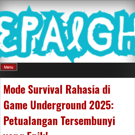
Skip
Mnepalghopa
to
content
Review Game
Terkini Paling
Menu
Seluruh Di
Mode Survival Rahasia di
Game Underground 2025:
Indonesia
Petualangan Tersembunyi