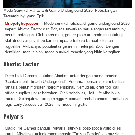
Mode Survival Rahasia di Game Underground 2025: Petualangan
Tersembunyi yang Epik!
Mnepalghopa.com
– Mode survival rahasia di game underground 2025
seperti Abiotic Factor dan Polyaris tawarkan petualangan tersembunyi
penuh tantangan. Oleh karena itu, gamer pro buru mode ini untuk uji
skill di server privat. Selain itu, update terbaru tambah elemen
roguelike. Akibatnya, popularitas genre ini melonjak 25%. Dengan
demikian, mari jelajahi mode survival rahasia yang bikin ketagihan!
Abiotic Factor
Deep Field Games ciptakan Abiotic Factor dengan mode rahasia
“Containment Breach Underground”. Pertama, pemain selami fasilitas
rahasia penuh monster interdimensional. Kemudian, craft tool dari
office supplies untuk bertahan. Oleh sebab itu, Half-Life vibe bikin
imersif. Selanjutnya, co-op hingga 6 pemain tambah chaos. Tambahan
lagi, Early Access Juli 2025 rilis mode ini gratis.
Polyaris
Magic Pie Games bangun Polyaris, survival post-apocalyptic di es
kutub. Misalnya, unlock mode rahasia “Frozen Depths” via puzzle es.