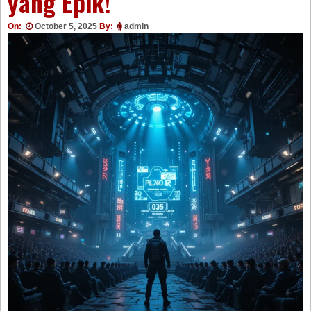
yang Epik!
On:
October 5, 2025
By:
admin