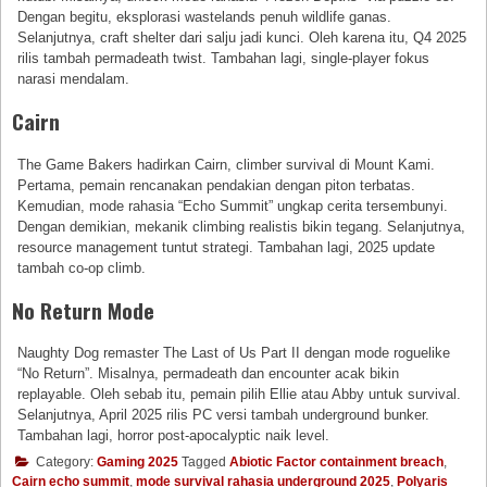
Dengan begitu, eksplorasi wastelands penuh wildlife ganas.
Selanjutnya, craft shelter dari salju jadi kunci. Oleh karena itu, Q4 2025
rilis tambah permadeath twist. Tambahan lagi, single-player fokus
narasi mendalam.
Cairn
The Game Bakers hadirkan Cairn, climber survival di Mount Kami.
Pertama, pemain rencanakan pendakian dengan piton terbatas.
Kemudian, mode rahasia “Echo Summit” ungkap cerita tersembunyi.
Dengan demikian, mekanik climbing realistis bikin tegang. Selanjutnya,
resource management tuntut strategi. Tambahan lagi, 2025 update
tambah co-op climb.
No Return Mode
Naughty Dog remaster The Last of Us Part II dengan mode roguelike
“No Return”. Misalnya, permadeath dan encounter acak bikin
replayable. Oleh sebab itu, pemain pilih Ellie atau Abby untuk survival.
Selanjutnya, April 2025 rilis PC versi tambah underground bunker.
Tambahan lagi, horror post-apocalyptic naik level.
Category:
Gaming 2025
Tagged
Abiotic Factor containment breach
,
Cairn echo summit
,
mode survival rahasia underground 2025
,
Polyaris