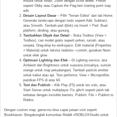
mouse untuk rotasi. Zoom dengan scroll wheel. Preset
seperti Obby atau Capture the Flag beri starting point siap
edit.
Desain Layout Dasar
– Pilih “Terrain Editor” dari tab Home.
Generate landscape dengan tools seperti Add, Subtract,
atau Smooth. Tambah part (blok) via Insert > Part: Buat
platform, dinding, atau gunung.
Tambahkan Objek dan Detail
– Buka Toolbox (View >
Toolbox), cari model gratis seperti pohon, rumah, atau
senjata. Drag-drop ke workspace. Edit material (Properties
> Material) untuk tekstur realistis—contoh, gunakan Neon
untuk efek glow.
Optimasi Lighting dan Efek
– Di Lighting service, atur
Ambient dan Brightness untuk suasana (misalnya, sunset
orange untuk map petualangan). Tambah particle emitter
untuk kabut atau api. Test performa: View > Microprofiler,
pastikan FPS di atas 60.
Test dan Publish
– Klik Play (F5) untuk tes solo, atau
Start Server untuk multiplayer. Fix glitch seperti jatuh tak
terbatas dengan invisible barriers. Publish: File > Publish to
Roblox.
Dengan custom map, game-mu bisa capai jutaan visit seperti
Brookhaven. Bergabunglah komunitas Reddit r/ROBLOXStudio untuk