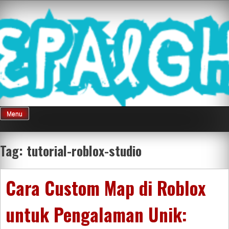
Skip
Mnepalghopa
to
content
Review Game
Terkini Paling
Menu
Seluruh Di
Tag:
tutorial-roblox-studio
Indonesia
Cara Custom Map di Roblox
untuk Pengalaman Unik: