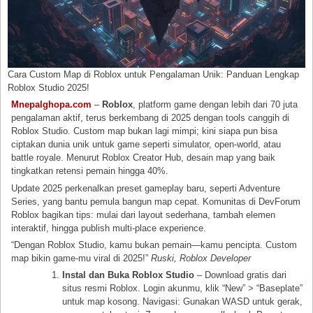
Cara Custom Map di Roblox untuk Pengalaman Unik: Panduan Lengkap
Roblox Studio 2025!
Mnepalghopa.com
–
Roblox
, platform game dengan lebih dari 70 juta
pengalaman aktif, terus berkembang di 2025 dengan tools canggih di
Roblox Studio. Custom map bukan lagi mimpi; kini siapa pun bisa
ciptakan dunia unik untuk game seperti simulator, open-world, atau
battle royale. Menurut Roblox Creator Hub, desain map yang baik
tingkatkan retensi pemain hingga 40%.
Update 2025 perkenalkan preset gameplay baru, seperti Adventure
Series, yang bantu pemula bangun map cepat. Komunitas di DevForum
Roblox bagikan tips: mulai dari layout sederhana, tambah elemen
interaktif, hingga publish multi-place experience.
“Dengan Roblox Studio, kamu bukan pemain—kamu pencipta. Custom
map bikin game-mu viral di 2025!”
Ruski, Roblox Developer
Instal dan Buka Roblox Studio
– Download gratis dari
situs resmi Roblox. Login akunmu, klik “New” > “Baseplate”
untuk map kosong. Navigasi: Gunakan WASD untuk gerak,