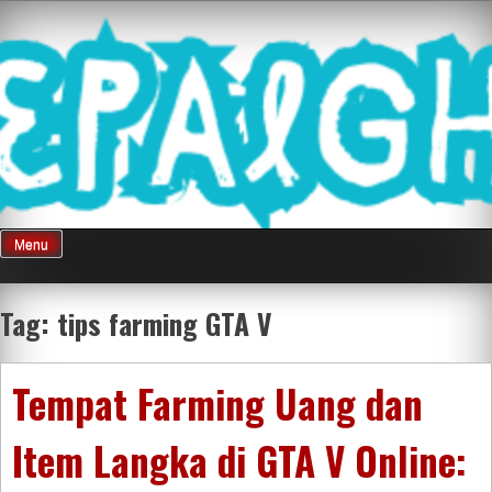
Skip
Mnepalghopa
to
content
Review Game
Terkini Paling
Menu
Seluruh Di
Tag:
tips farming GTA V
Indonesia
Tempat Farming Uang dan
Item Langka di GTA V Online: