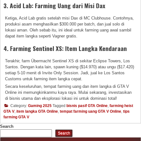
3. Acid Lab: Farming Uang dari Misi Dax
Ketiga, Acid Lab gratis setelah misi Dax di MC Clubhouse. Contohnya,
produksi asam menghasilkan $300.000 per batch, dan jual solo di
lokasi aman. Oleh sebab itu, ini ideal untuk farming uang awal sambil
dapat item langka seperti Vagner gratis.
4. Farming Sentinel XS: Item Langka Kendaraan
Terakhir, farm Übermacht Sentinel XS di sekitar Eclipse Towers, Los
Santos. Dengan kata lain, spawn kuning ($14.970) atau ungu ($17.420)
setiap 5-10 menit di Invite Only Session. Jadi, jual ke Los Santos
Customs untuk farming item langka cepat.
Secara keseluruhan, tempat farming uang dan item langka di GTA V
Online ini memungkinkanmu kaya raya. Mulai sekarang, investasikan
di bisnis utama dan eksplorasi lokasi ini untuk dominasi total!
Category:
Gaming 2025
Tagged
bisnis pasif GTA Online
,
farming heist
GTA V
,
item langka GTA Online
,
tempat farming uang GTA V Online
,
tips
farming GTA V
Search
Search