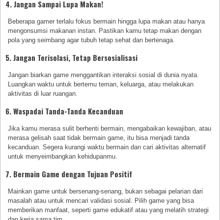
4. Jangan Sampai Lupa Makan!
Beberapa gamer terlalu fokus bermain hingga lupa makan atau hanya
mengonsumsi makanan instan. Pastikan kamu tetap makan dengan
pola yang seimbang agar tubuh tetap sehat dan bertenaga.
5. Jangan Terisolasi, Tetap Bersosialisasi
Jangan biarkan game menggantikan interaksi sosial di dunia nyata.
Luangkan waktu untuk bertemu teman, keluarga, atau melakukan
aktivitas di luar ruangan.
6. Waspadai Tanda-Tanda Kecanduan
Jika kamu merasa sulit berhenti bermain, mengabaikan kewajiban, atau
merasa gelisah saat tidak bermain game, itu bisa menjadi tanda
kecanduan. Segera kurangi waktu bermain dan cari aktivitas alternatif
untuk menyeimbangkan kehidupanmu.
7. Bermain Game dengan Tujuan Positif
Mainkan game untuk bersenang-senang, bukan sebagai pelarian dari
masalah atau untuk mencari validasi sosial. Pilih game yang bisa
memberikan manfaat, seperti game edukatif atau yang melatih strategi
dan kerja sama tim.