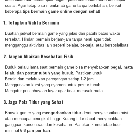
sosial. Agar tetap bisa menikmati game tanpa berlebihan, berikut
beberapa
tips bermain game online dengan sehat!
1. Tetapkan Waktu Bermain
Buatlah jadwal bermain game yang jelas dan patuhi batas waktu
tersebut. Hindari bermain berjam-jam tanpa henti agar tidak
mengganggu aktivitas lain seperti belajar, bekerja, atau bersosialisasi.
2. Jangan Abaikan Kesehatan Fisik
Duduk terlalu lama saat bermain game bisa menyebabkan
pegal, mata
lelah, dan postur tubuh yang buruk
. Pastikan untuk:
Berdiri dan melakukan peregangan setiap 1-2 jam
Menggunakan kursi yang nyaman untuk postur tubuh
Mengatur pencahayaan layar agar tidak merusak mata
3. Jaga Pola Tidur yang Sehat
Banyak gamer yang
mengorbankan tidur
demi menyelesaikan misi
atau mencapai peringkat tinggi. Kurang tidur dapat menyebabkan
gangguan konsentrasi dan kesehatan. Pastikan kamu tetap tidur
minimal
6-8 jam per hari
.