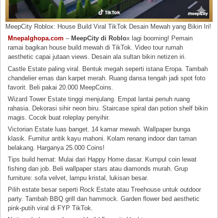
MeepCity Roblox: House Build Viral TikTok Desain Mewah yang Bikin Iri!
Mnepalghopa.com
–
MeepCity di Roblo
x lagi booming! Pemain
ramai bagikan house build mewah di TikTok. Video tour rumah
aesthetic capai jutaan views. Desain ala sultan bikin netizen iri.
Castle Estate paling viral. Bentuk megah seperti istana Eropa. Tambah
chandelier emas dan karpet merah. Ruang dansa tengah jadi spot foto
favorit. Beli pakai 20.000 MeepCoins.
Wizard Tower Estate tinggi menjulang. Empat lantai penuh ruang
rahasia. Dekorasi sihir neon biru. Staircase spiral dan potion shelf bikin
magis. Cocok buat roleplay penyihir.
Victorian Estate luas banget. 14 kamar mewah. Wallpaper bunga
klasik. Furnitur antik kayu mahoni. Kolam renang indoor dan taman
belakang. Harganya 25.000 Coins!
Tips build hemat: Mulai dari Happy Home dasar. Kumpul coin lewat
fishing dan job. Beli wallpaper stars atau diamonds murah. Grup
furniture: sofa velvet, lampu kristal, lukisan besar.
Pilih estate besar seperti Rock Estate atau Treehouse untuk outdoor
party. Tambah BBQ grill dan hammock. Garden flower bed aesthetic
pink-putih viral di FYP TikTok.