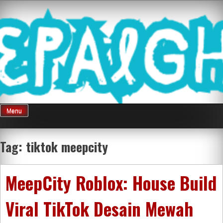
Skip
Mnepalghopa
to
content
Review Game
Terkini Paling
Menu
Seluruh Di
Tag:
tiktok meepcity
Indonesia
MeepCity Roblox: House Build
Viral TikTok Desain Mewah