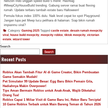
Netizen Indo unggah speed build 5 menit. Hashtag
#MeepCityHouseBuild trending. Gabung server ramai buat flexing
rumah. Update terbaru tambah estate baru Halloween!
Pemula fokus index 100% dulu. Naik level cepat ke spot Playground.
Jangan lupa pet Meep lucu pelihara di halaman. Siap bikin rumah
impianmu viral?
Category:
Gaming 2025
Tagged
castle estate
,
desain rumah meepcity
viral
,
house build meepcity
,
meepcity roblox
,
tiktok meepcity
,
victorian
estate
,
wizard tower
Search
Search
Recent Posts
Roblox Akan Tambah Fitur AI di Game Creator, Bikin Pembuatan
Game Semakin Mudah!
Pet Simulator 99 Update Besar: Egg Baru Bikin Pemain Gila,
Hadiahnya Makin Overpower!
Tips Aman Bermain Roblox untuk Anak-Anak, Wajib Diketahui
Orang Tua!
Roblox Capai 1 Miliar Visit di Game Baru Ini, Rekor Baru Tercipta!
10 Game Roblox Terbaik untuk Main Bareng Teman di Tahun 2026