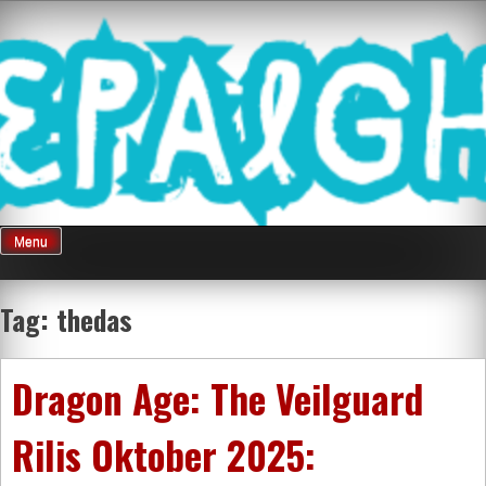
Skip
Mnepalghopa
to
content
Review Game
Terkini Paling
Menu
Seluruh Di
Tag:
thedas
Indonesia
Dragon Age: The Veilguard
Rilis Oktober 2025: