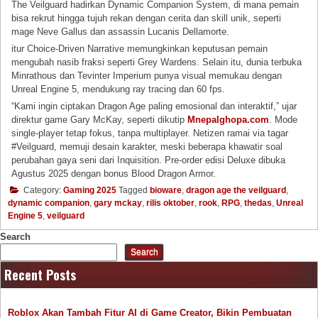
The Veilguard hadirkan Dynamic Companion System, di mana pemain
bisa rekrut hingga tujuh rekan dengan cerita dan skill unik, seperti
mage Neve Gallus dan assassin Lucanis Dellamorte.
itur Choice-Driven Narrative memungkinkan keputusan pemain
mengubah nasib fraksi seperti Grey Wardens. Selain itu, dunia terbuka
Minrathous dan Tevinter Imperium punya visual memukau dengan
Unreal Engine 5, mendukung ray tracing dan 60 fps.
“Kami ingin ciptakan Dragon Age paling emosional dan interaktif,” ujar
direktur game Gary McKay, seperti dikutip
Mnepalghopa.com
. Mode
single-player tetap fokus, tanpa multiplayer. Netizen ramai via tagar
#Veilguard, memuji desain karakter, meski beberapa khawatir soal
perubahan gaya seni dari Inquisition. Pre-order edisi Deluxe dibuka
Agustus 2025 dengan bonus Blood Dragon Armor.
Category:
Gaming 2025
Tagged
bioware
,
dragon age the veilguard
,
dynamic companion
,
gary mckay
,
rilis oktober
,
rook
,
RPG
,
thedas
,
Unreal
Engine 5
,
veilguard
Search
Search
Recent Posts
Roblox Akan Tambah Fitur AI di Game Creator, Bikin Pembuatan