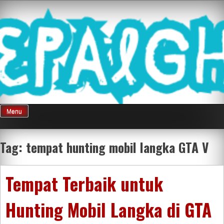
Skip
Mnepalghopa
to
content
Review Game
Terkini Paling
Menu
Seluruh Di
Tag:
tempat hunting mobil langka GTA V
Indonesia
Tempat Terbaik untuk
Hunting Mobil Langka di GTA