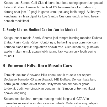
Kedua, Los Santos Golf Club di barat laut kota sering spawn Lampadati
Felon GT atau Ubermacht Sentinel XS berwarna langka. Selain itu,
datang saat jam 10 pagi in-game untuk peluang lebih tinggi. Akibatnya,
kendaraan ini bisa dijual ke Los Santos Customs untuk untung besar
setelah modifikasi.
3. Sandy Shores Medical Center: Varian Modded
Ketiga, pusat medis Sandy Shores jadi tempat hunting modded Dubsta
2 atau Karin Rusty Rebel. Contohnya, berkeliling area gurun dengan
Tornado biasa untuk tingkatkan spawn rate. Oleh sebab itu, gunakan
waktu malam untuk spawn lebih jarang tapi varian unik lebih sering
muncul.
4. Vinewood Hills: Rare Muscle Cars
Terakhir, sekitar Vinewood Hills cocok untuk muscle car seperti
Declasse Tornado RS atau Bravado FIB Buffalo. Dengan kata lain,
patrol jalan utama dekat tanda Hollywood dan simpan di garasi
terdekat. Jadi, kombinasikan dengan misi Simeon untuk notifikasi
spawn langsung.
Secara keseluruhan, tempat hunting mobil langka di GTA V ini
memerlukan kesabaran dan session pribadi. Mulai sekarang, jelajahi