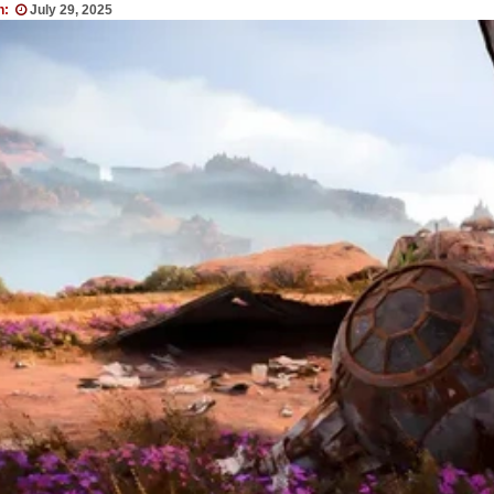
n:
July 29, 2025