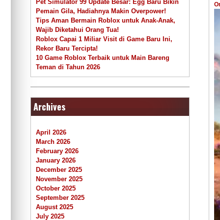
Pet Simulator 99 Update Besar: Egg Baru Bikin
O
Pemain Gila, Hadiahnya Makin Overpower!
Tips Aman Bermain Roblox untuk Anak-Anak,
Wajib Diketahui Orang Tua!
Roblox Capai 1 Miliar Visit di Game Baru Ini,
Rekor Baru Tercipta!
10 Game Roblox Terbaik untuk Main Bareng
Teman di Tahun 2026
Archives
April 2026
March 2026
February 2026
January 2026
December 2025
November 2025
October 2025
September 2025
August 2025
July 2025