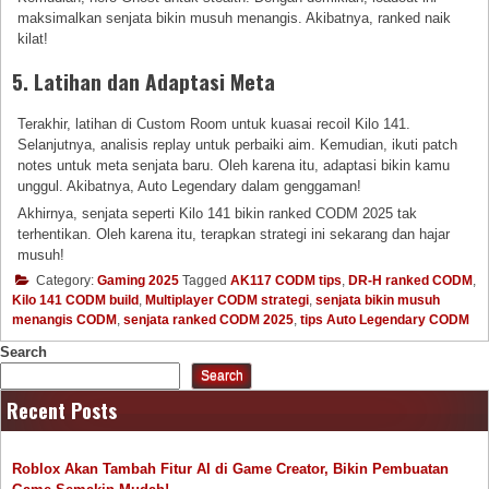
maksimalkan senjata bikin musuh menangis. Akibatnya, ranked naik
kilat!
5. Latihan dan Adaptasi Meta
Terakhir, latihan di Custom Room untuk kuasai recoil Kilo 141.
Selanjutnya, analisis replay untuk perbaiki aim. Kemudian, ikuti patch
notes untuk meta senjata baru. Oleh karena itu, adaptasi bikin kamu
unggul. Akibatnya, Auto Legendary dalam genggaman!
Akhirnya, senjata seperti Kilo 141 bikin ranked CODM 2025 tak
terhentikan. Oleh karena itu, terapkan strategi ini sekarang dan hajar
musuh!
Category:
Gaming 2025
Tagged
AK117 CODM tips
,
DR-H ranked CODM
,
Kilo 141 CODM build
,
Multiplayer CODM strategi
,
senjata bikin musuh
menangis CODM
,
senjata ranked CODM 2025
,
tips Auto Legendary CODM
Search
Search
Recent Posts
Roblox Akan Tambah Fitur AI di Game Creator, Bikin Pembuatan