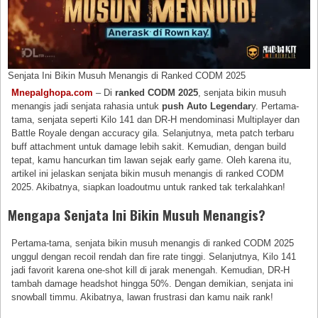
Senjata Ini Bikin Musuh Menangis di Ranked CODM 2025
Mnepalghopa.com
– Di
ranked CODM 2025
, senjata bikin musuh
menangis jadi senjata rahasia untuk
push Auto Legendar
y. Pertama-
tama, senjata seperti Kilo 141 dan DR-H mendominasi Multiplayer dan
Battle Royale dengan accuracy gila. Selanjutnya, meta patch terbaru
buff attachment untuk damage lebih sakit. Kemudian, dengan build
tepat, kamu hancurkan tim lawan sejak early game. Oleh karena itu,
artikel ini jelaskan senjata bikin musuh menangis di ranked CODM
2025. Akibatnya, siapkan loadoutmu untuk ranked tak terkalahkan!
Mengapa Senjata Ini Bikin Musuh Menangis?
Pertama-tama, senjata bikin musuh menangis di ranked CODM 2025
unggul dengan recoil rendah dan fire rate tinggi. Selanjutnya, Kilo 141
jadi favorit karena one-shot kill di jarak menengah. Kemudian, DR-H
tambah damage headshot hingga 50%. Dengan demikian, senjata ini
snowball timmu. Akibatnya, lawan frustrasi dan kamu naik rank!