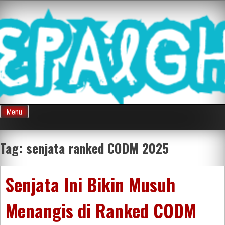
Skip
Mnepalghopa
to
content
Review Game
Terkini Paling
Menu
Seluruh Di
Tag:
senjata ranked CODM 2025
Indonesia
Senjata Ini Bikin Musuh
Menangis di Ranked CODM