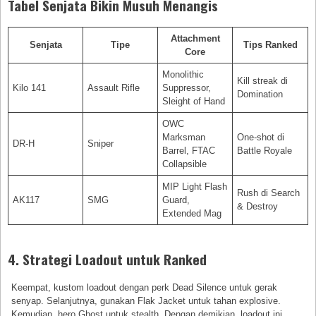
Tabel Senjata Bikin Musuh Menangis
Attachment
Senjata
Tipe
Tips Ranked
Core
Monolithic
Kill streak di
Kilo 141
Assault Rifle
Suppressor,
Domination
Sleight of Hand
OWC
Marksman
One-shot di
DR-H
Sniper
Barrel, FTAC
Battle Royale
Collapsible
MIP Light Flash
Rush di Search
AK117
SMG
Guard,
& Destroy
Extended Mag
4. Strategi Loadout untuk Ranked
Keempat, kustom loadout dengan perk Dead Silence untuk gerak
senyap. Selanjutnya, gunakan Flak Jacket untuk tahan explosive.
Kemudian, hero Ghost untuk stealth. Dengan demikian, loadout ini