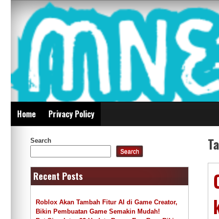
Skip
Mnepalghopa Review
to
content
Indonesia
Home
Privacy Policy
T
Search
Search
Recent Posts
Roblox Akan Tambah Fitur AI di Game Creator,
Bikin Pembuatan Game Semakin Mudah!