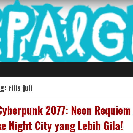
 Game Terkini Palin
ag:
rilis juli
Cyberpunk 2077: Neon Requiem R
ke Night City yang Lebih Gila!