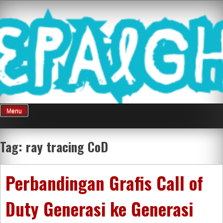
Skip
Mnepalghopa
to
content
Review Game
Terkini Paling
Menu
Seluruh Di
Tag:
ray tracing CoD
Indonesia
Perbandingan Grafis Call of
Duty Generasi ke Generasi