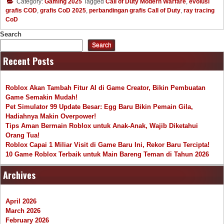
Category:
Gaming 2025
Tagged
Call of Duty Modern Warfare
,
evolusi
grafis COD
,
grafis CoD 2025
,
perbandingan grafis Call of Duty
,
ray tracing
CoD
Search
Search
Recent Posts
Roblox Akan Tambah Fitur AI di Game Creator, Bikin Pembuatan
Game Semakin Mudah!
Pet Simulator 99 Update Besar: Egg Baru Bikin Pemain Gila,
Hadiahnya Makin Overpower!
Tips Aman Bermain Roblox untuk Anak-Anak, Wajib Diketahui
Orang Tua!
Roblox Capai 1 Miliar Visit di Game Baru Ini, Rekor Baru Tercipta!
10 Game Roblox Terbaik untuk Main Bareng Teman di Tahun 2026
Archives
April 2026
March 2026
February 2026