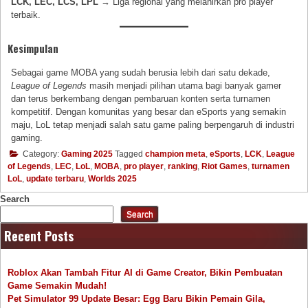
LCK, LEC, LCS, LPL
→ Liga regional yang melahirkan pro player
terbaik.
Kesimpulan
Sebagai game MOBA yang sudah berusia lebih dari satu dekade,
League of Legends
masih menjadi pilihan utama bagi banyak gamer
dan terus berkembang dengan pembaruan konten serta turnamen
kompetitif. Dengan komunitas yang besar dan eSports yang semakin
maju, LoL tetap menjadi salah satu game paling berpengaruh di industri
gaming.
Category:
Gaming 2025
Tagged
champion meta
,
eSports
,
LCK
,
League
of Legends
,
LEC
,
LoL
,
MOBA
,
pro player
,
ranking
,
Riot Games
,
turnamen
LoL
,
update terbaru
,
Worlds 2025
Search
Search
Recent Posts
Roblox Akan Tambah Fitur AI di Game Creator, Bikin Pembuatan
Game Semakin Mudah!
Pet Simulator 99 Update Besar: Egg Baru Bikin Pemain Gila,