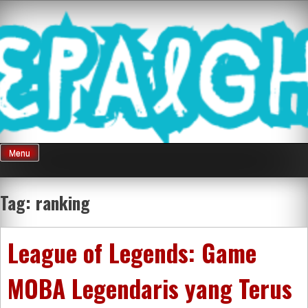
Skip
Mnepalghopa
to
content
Review Game
Terkini Paling
Menu
Seluruh Di
Tag:
ranking
Indonesia
League of Legends: Game
MOBA Legendaris yang Terus