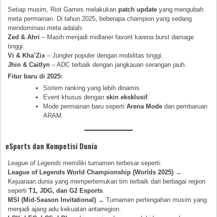
Setiap musim, Riot Games melakukan
patch update
yang mengubah
meta permainan. Di tahun 2025, beberapa champion yang sedang
mendominasi meta adalah:
Zed & Ahri
– Masih menjadi midlaner favorit karena burst damage
tinggi.
Vi & Kha’Zix
– Jungler populer dengan mobilitas tinggi.
Jhin & Caitlyn
– ADC terbaik dengan jangkauan serangan jauh.
Fitur baru di 2025:
Sistem ranking yang lebih dinamis.
Event khusus dengan
skin eksklusif
.
Mode permainan baru seperti
Arena Mode
dan pembaruan
ARAM.
eSports dan Kompetisi Dunia
League of Legends
memiliki turnamen terbesar seperti:
League of Legends World Championship (Worlds 2025)
→
Kejuaraan dunia yang mempertemukan tim terbaik dari berbagai region
seperti
T1, JDG, dan G2 Esports
.
MSI (Mid-Season Invitational)
→ Turnamen pertengahan musim yang
menjadi ajang adu kekuatan antarregion.