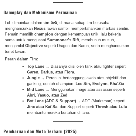
Gameplay dan Mekanisme Permainan
LoL dimainkan dalam
tim 5v5
, di mana setiap tim berusaha
menghancurkan
Nexus
lawan sambil mempertahankan markas sendiri.
Pemain memilih
champion
dengan kemampuan unik, lalu bekerja
sama untuk menguasai
Summoner’s Rift
, membunuh musuh,
mengambil
Objective
seperti Dragon dan Baron, serta menghancurkan
turret lawan.
Peran dalam Tim:
Top Lane
→ Biasanya diisi oleh tank atau fighter seperti
Garen, Darius, atau Fiora
.
Jungle
→ Peran ini bertanggung jawab atas objektif dan
ganking, contoh champion:
Lee Sin, Evelynn, Kha’Zix
.
Mid Lane
→ Menggunakan mage atau assassin seperti
Ahri, Yasuo, atau Zed
.
Bot Lane (ADC & Support)
→ ADC (Marksman) seperti
Jinx atau Kai’Sa
, dan Support seperti
Thresh atau Lulu
membantu mereka bertahan di lane.
Pembaruan dan Meta Terbaru (2025)