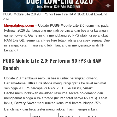
PUBG Mobile Lite 2.0 90 FPS vs Free Fire RAM 1GB: Duel Low-End
2026
Mnepalghopa.com
– Update
PUBG Mobile Lite 2.0
resmi rilis pada
Februari 2026 dan langsung menjadi perbincangan besar di kalangan
gamer low-end. Game ini kini mendukung 90 FPS stabil di perangkat
RAM 1–2 GB, sementara Free Fire tetap jadi raja di spek serupa. Duel
ini sangat ketat: mana yang lebih lancar dan menyenangkan di HP
kentang?
PUBG Mobile Lite 2.0: Performa 90 FPS di RAM
Rendah
Update 2.0 membawa revolusi besar untuk perangkat low-end.
Pertama-tama,
Ultra Lite Mode
mengurangi grafis ke level minimal
sehingga 90 FPS tercapai di RAM 2 GB. Selain itu,
Smart
Cache
memungkinkan download resource secara on-demand dan
menghemat hingga 40% storage (ukuran total hanya 650 MB). Lebih
lanjut,
Battery Saver
menurunkan konsumsi baterai hingga 25%.
Benchmark dari beta tester menunjukkan hasil mengesankan: