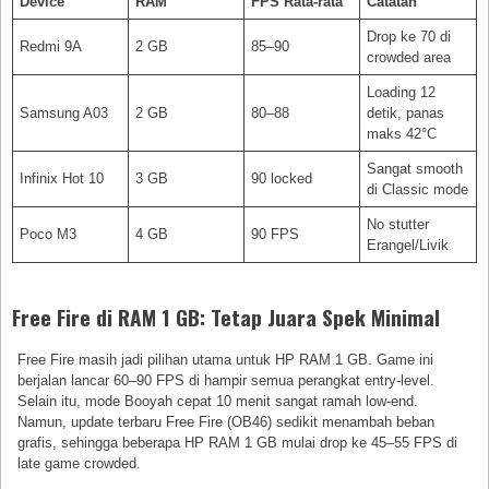
Device
RAM
FPS Rata-rata
Catatan
Drop ke 70 di
Redmi 9A
2 GB
85–90
crowded area
Loading 12
Samsung A03
2 GB
80–88
detik, panas
maks 42°C
Sangat smooth
Infinix Hot 10
3 GB
90 locked
di Classic mode
No stutter
Poco M3
4 GB
90 FPS
Erangel/Livik
Free Fire di RAM 1 GB: Tetap Juara Spek Minimal
Free Fire masih jadi pilihan utama untuk HP RAM 1 GB. Game ini
berjalan lancar 60–90 FPS di hampir semua perangkat entry-level.
Selain itu, mode Booyah cepat 10 menit sangat ramah low-end.
Namun, update terbaru Free Fire (OB46) sedikit menambah beban
grafis, sehingga beberapa HP RAM 1 GB mulai drop ke 45–55 FPS di
late game crowded.