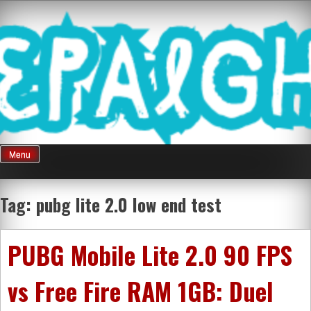
Skip
Mnepalghopa
to
content
Review Game
Terkini Paling
Menu
Seluruh Di
Tag:
pubg lite 2.0 low end test
Indonesia
PUBG Mobile Lite 2.0 90 FPS
vs Free Fire RAM 1GB: Duel