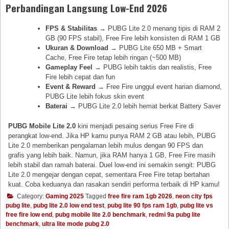
Perbandingan Langsung Low-End 2026
FPS & Stabilitas
→ PUBG Lite 2.0 menang tipis di RAM 2
GB (90 FPS stabil), Free Fire lebih konsisten di RAM 1 GB
Ukuran & Download
→ PUBG Lite 650 MB + Smart
Cache, Free Fire tetap lebih ringan (~500 MB)
Gameplay Feel
→ PUBG lebih taktis dan realistis, Free
Fire lebih cepat dan fun
Event & Reward
→ Free Fire unggul event harian diamond,
PUBG Lite lebih fokus skin event
Baterai
→ PUBG Lite 2.0 lebih hemat berkat Battery Saver
PUBG Mobile Lite 2.0
kini menjadi pesaing serius Free Fire di
perangkat low-end. Jika HP kamu punya RAM 2 GB atau lebih, PUBG
Lite 2.0 memberikan pengalaman lebih mulus dengan 90 FPS dan
grafis yang lebih baik. Namun, jika RAM hanya 1 GB, Free Fire masih
lebih stabil dan ramah baterai. Duel low-end ini semakin sengit: PUBG
Lite 2.0 mengejar dengan cepat, sementara Free Fire tetap bertahan
kuat. Coba keduanya dan rasakan sendiri performa terbaik di HP kamu!
Category:
Gaming 2025
Tagged
free fire ram 1gb 2026
,
neon city fps
pubg lite
,
pubg lite 2.0 low end test
,
pubg lite 90 fps ram 1gb
,
pubg lite vs
free fire low end
,
pubg mobile lite 2.0 benchmark
,
redmi 9a pubg lite
benchmark
,
ultra lite mode pubg 2.0