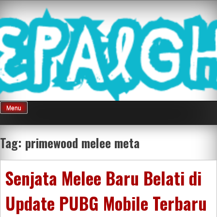
Skip
Mnepalghopa
to
content
Review Game
Terkini Paling
Menu
Seluruh Di
Tag:
primewood melee meta
Indonesia
Senjata Melee Baru Belati di
Update PUBG Mobile Terbaru