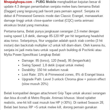
Mnepalghopa.com
–
PUBG Mobile
menghadirkan kejutan besar di
update 4.3 dengan penambahan senjata melee baru bernama Belati
(Dagger) yang langsung jadi favorit para pemain agresif. Senjata ini
debut di Primewood Genesis mode dan Classic Erangel, menawarkan
damage tinggi untuk close-quarter combat (CQC) serta animasi
eksekusi brutal yang memukau.
Pertama-tama, Belati punya jangkauan serangan 2,5 meter dengan
swing speed 1,8 detik, damage 85-120 HP per hit tergantung headshot
atau torso. Selanjutnya, fitur unggulan adalah quick stab combo (3 hit
instan) dan backstab multiplier x2 untuk kill diam-diam. Oleh karena itu,
senjata ini jadi meta baru untuk squad push building di Pochinki atau
Mylta Power.Spesifikasi Lengkap Belati
Damage: 85 (torso), 120 (head), 95 (lengan/kaki)
Swing Speed: 1,8 detik (cepat untuk melee)
Durability: 150 hit sebelum rusak
Loot Rate: 15% di Primewood zones, 8% di Erangel biasa
Upgrade Path: Level 3 unlock Chroma glow + poison effect
(slow musuh 20%)
Belati kompatibel dengan attachment Grip Tape untuk akurasi serangan
dan bisa di-craft di Metro Royale. Animasi khusus: blood splatter
realistis, one-hit kill saat musuh low HP (<30%). Di ranked Season 28,
Belati beri bonus RP +5 untuk melee kill, dorong pemain gunakan