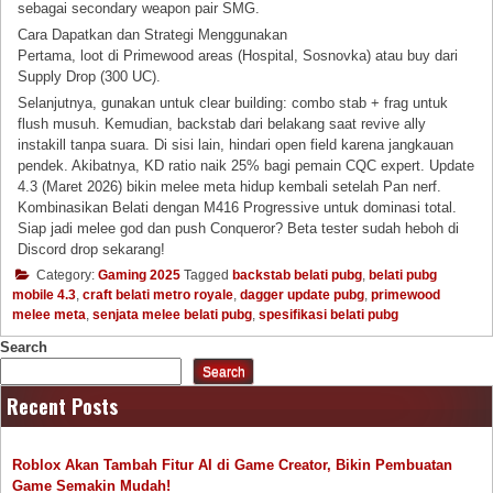
sebagai secondary weapon pair SMG.
Cara Dapatkan dan Strategi Menggunakan
Pertama, loot di Primewood areas (Hospital, Sosnovka) atau buy dari
Supply Drop (300 UC).
Selanjutnya, gunakan untuk clear building: combo stab + frag untuk
flush musuh. Kemudian, backstab dari belakang saat revive ally
instakill tanpa suara. Di sisi lain, hindari open field karena jangkauan
pendek. Akibatnya, KD ratio naik 25% bagi pemain CQC expert. Update
4.3 (Maret 2026) bikin melee meta hidup kembali setelah Pan nerf.
Kombinasikan Belati dengan M416 Progressive untuk dominasi total.
Siap jadi melee god dan push Conqueror? Beta tester sudah heboh di
Discord drop sekarang!
Category:
Gaming 2025
Tagged
backstab belati pubg
,
belati pubg
mobile 4.3
,
craft belati metro royale
,
dagger update pubg
,
primewood
melee meta
,
senjata melee belati pubg
,
spesifikasi belati pubg
Search
Search
Recent Posts
Roblox Akan Tambah Fitur AI di Game Creator, Bikin Pembuatan
Game Semakin Mudah!