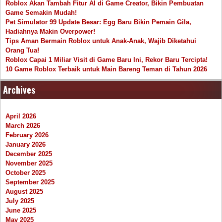
Roblox Akan Tambah Fitur AI di Game Creator, Bikin Pembuatan
Game Semakin Mudah!
Pet Simulator 99 Update Besar: Egg Baru Bikin Pemain Gila,
Hadiahnya Makin Overpower!
Tips Aman Bermain Roblox untuk Anak-Anak, Wajib Diketahui
Orang Tua!
Roblox Capai 1 Miliar Visit di Game Baru Ini, Rekor Baru Tercipta!
10 Game Roblox Terbaik untuk Main Bareng Teman di Tahun 2026
Archives
April 2026
March 2026
February 2026
January 2026
December 2025
November 2025
October 2025
September 2025
August 2025
July 2025
June 2025
May 2025