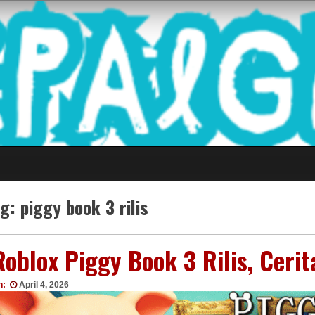
 Game Terkini Palin
ag:
piggy book 3 rilis
Roblox Piggy Book 3 Rilis, Cer
n:
April 4, 2026