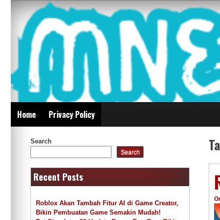
Skip
Mnepalghopa Review
to
content
Indonesia
Home
Privacy Policy
T
Search
Search
Recent Posts
O
Roblox Akan Tambah Fitur AI di Game Creator,
Bikin Pembuatan Game Semakin Mudah!